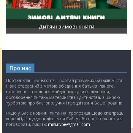
я
Дитячі зимові книги
Про нас
Портал «mini-rivne.com» – портал розумних батьків міста
Рівне створений з метою об’єднання батьків Рівного,
створення затишного майданчика для спілкування,
обговорення питань материнства і дитинства, з щирою
турботою про благополуччя і процвітання Вашої родини.
Якщо у Вас є новини, питання, пропозиції щодо співпраці,
хороші ідеї щодо поліпшення Сайту або просто хочеться
поговорити, пишіть:
mini.rivne@gmail.com