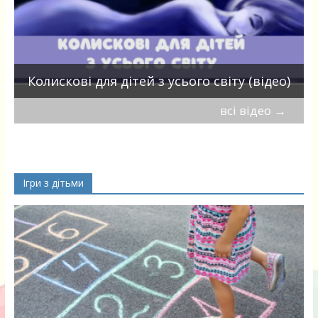
П
Колискові для дітей з усього світу (відео)
всі відео
→
Ігри з дітьми