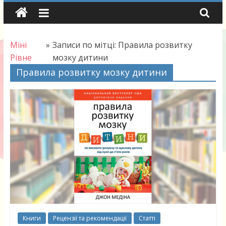
Skip
to
content
Міні
»
Записи по мітці: Правила розвитку
Рівне
мозку дитини
Правила розвитку мозку дитини
Книги
Рецензії та рекомендації
Статті