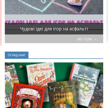
Чудові ідеї для ігор на асфальті
всі ігри
→
Огляд книг