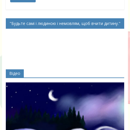
Будьте самі і людиною і немовлям, щоб вчити дитину.
Відео