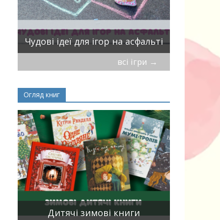
ік
Віршики-
Чудові ідеї для ігор на асфальті
мирись, і
всі ігри
→
Огляд книг
Книги, що
15
двома мо
Дитячі зимові книги
білінгви 