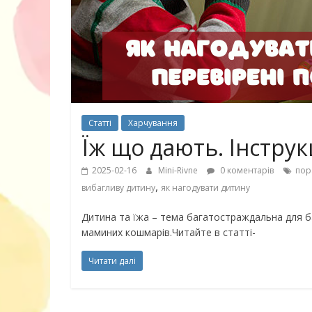
30 найкрасив
маму
Статті
Харчування
Їж що дають. Інструк
2025-02-16
Mini-Rivne
0 коментарів
пор
,
вибагливу дитину
як нагодувати дитину
Дитина та їжа – тема багатостраждальна для б
маминих кошмарів.Читайте в статті-
Читати далі