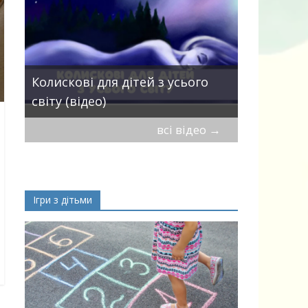
Пісні про 
Колискові для дітей з усього
— добірка
світу (відео)
дітей
всі відео
→
Ігри з дітьми