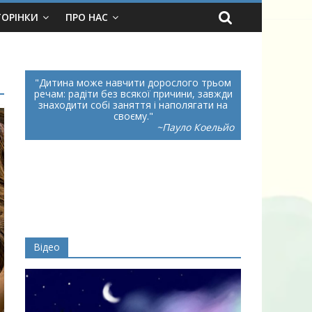
ТОРІНКИ
ПРО НАС
Дитина може навчити дорослого трьом
речам: радіти без всякої причини, завжди
знаходити собі заняття і наполягати на
своєму.
~Пауло Коельйо
Відео