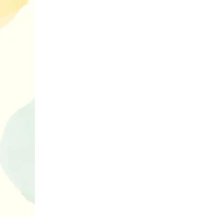
10 ігор з усьо
нарешті відір
планшетів
Книги, які в
дітям до Вел