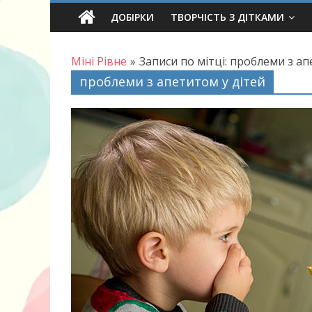
Skip
ДОБІРКИ
ТВОРЧІСТЬ З ДІТКАМИ
to
content
Міні Рівне
»
Записи по мітці: проблеми з ап
проблеми з апетитом у дітей