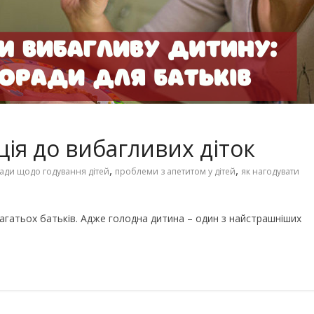
Чарівні українські колискові
іших пісень про
пісні для дітей (слова та
музика)
ція до вибагливих діток
,
,
ади щодо годування дітей
проблеми з апетитом у дітей
як нагодувати
агатьох батьків. Адже голодна дитина – один з найстрашніших