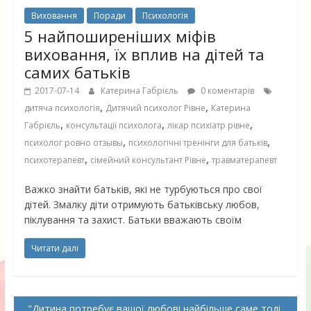
Виховання
Поради
Психологія
5 найпоширеніших міфів
виховання, їх вплив на дітей та
самих батьків
2017-07-14
Катерина Габрієль
0 коментарів
,
,
дитяча психологія
Дитячий психолог Рівне
Катерина
,
,
,
Габрієль
консультації психолога
лікар психіатр рівне
,
,
психолог ровно отзывы
психологічні тренінги для батьків
,
,
психотерапевт
сімейний консультант Рівне
травматерапевт
Важко знайти батьків, які не турбуються про свої
дітей. Змалку діти отримують батьківську любов,
піклування та захист. Батьки вважають своїм
Читати далі
Дитина потребує вашої любові найбільше саме тоді,