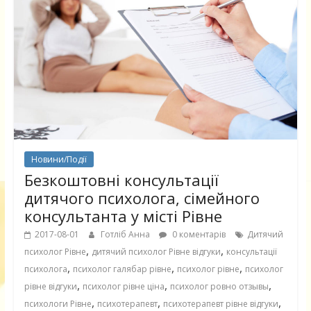
Новини/Події
Безкоштовні консультації
дитячого психолога, сімейного
консультанта у місті Рівне
2017-08-01
Готліб Анна
0 коментарів
Дитячий
,
,
психолог Рівне
дитячий психолог Рівне відгуки
консультації
,
,
,
психолога
психолог галябар рівне
психолог рівне
психолог
,
,
,
рівне відгуки
психолог рівне ціна
психолог ровно отзывы
,
,
,
психологи Рівне
психотерапевт
психотерапевт рівне відгуки