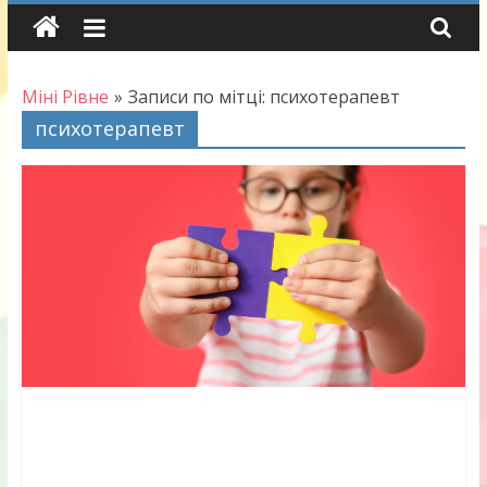
Skip
to
content
Міні Рівне
»
Записи по мітці: психотерапевт
психотерапевт