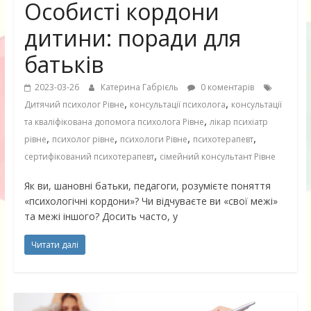
Особисті кордони
дитини: поради для
батьків
2023-03-26
Катерина Габрієль
0 коментарів
,
,
Дитячий психолог Рівне
консультації психолога
консультації
,
та кваліфікована допомога психолога Рівне
лікар психіатр
,
,
,
,
рівне
психолог рівне
психологи Рівне
психотерапевт
,
сертифікований психотерапевт
сімейний консультант Рівне
Як ви, шановні батьки, педагоги, розумієте поняття
«психологічні кордони»? Чи відчуваєте ви «свої межі»
та межі іншого? Досить часто, у
Читати далі