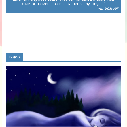
коли вона менш за все на неї заслуговує.
~Е. Бомбек
Відео