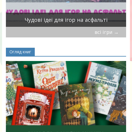
Чудові ідеї для ігор на асфальті
всі ігри
→
Огляд книг