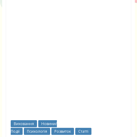
Виховання
Новини/
Події
Психологія
Розвиток
Статті