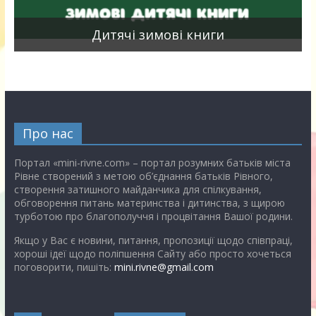
я
Дитячі зимові книги
Про нас
Портал «mini-rivne.com» – портал розумних батьків міста
Рівне створений з метою об’єднання батьків Рівного,
створення затишного майданчика для спілкування,
обговорення питань материнства і дитинства, з щирою
турботою про благополуччя і процвітання Вашої родини.
Якщо у Вас є новини, питання, пропозиції щодо співпраці,
хороші ідеї щодо поліпшення Сайту або просто хочеться
поговорити, пишіть:
mini.rivne@gmail.com