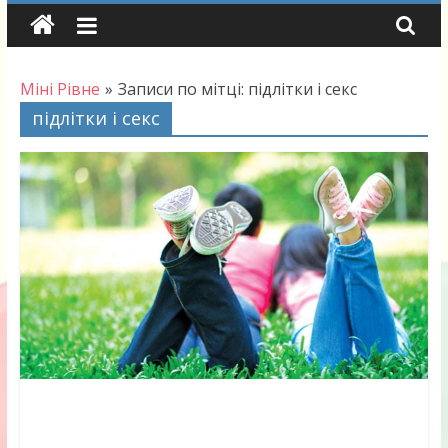
Skip
to
content
Міні Рівне
»
Записи по мітці: підлітки і секс
підлітки і секс