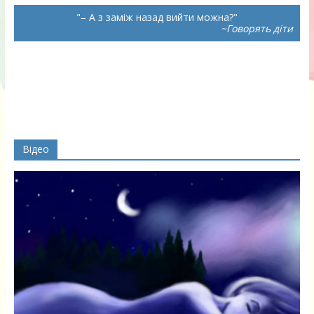
– А з заміж назад вийти можна?
~Говорять діти
Відео