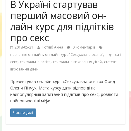
В Україні стартував
перший масовий он-
лайн курс для підлітків
про секс
2018-05-21
Готліб Анна
0 коментарів
,
,
навчання он-лайн
он-лайн курс "Сексуальна освіта"
підлітки і
,
,
,
секс
сексуальна освіта
сексуальне виховання дітей
статеве
виховання дітей
Презентував онлайн-курс «Сексуальна освіта» Фонд
Олени Пінчук. Мета курсу дати відповіді на
найпопулярніші запитання підлітків про секс, розвіяти
найпоширеніші міфи
Читати далі