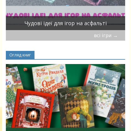
Чудові ідеї для ігор на асфальті
всі ігри
→
Огляд книг