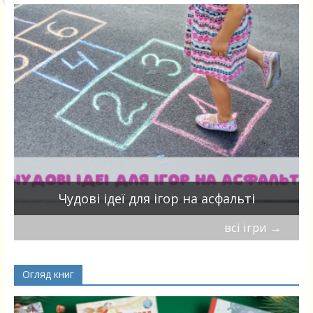
Чудові ідеї для ігор на асфальті
всі ігри
→
Огляд книг