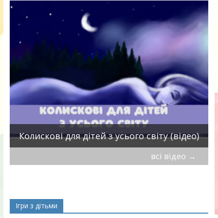
П
Колискові для дітей з усього світу (відео)
всі відео
→
Ігри з дітьми