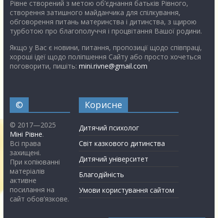
Рівне створений з метою об’єднання батьків Рівного,
створення затишного майданчика для спілкування,
обговорення питань материнства і дитинства, з щирою
турботою про благополуччя і процвітання Вашої родини.
Якщо у Вас є новини, питання, пропозиції щодо співпраці,
хороші ідеї щодо поліпшення Сайту або просто хочеться
поговорити, пишіть:
mini.rivne@gmail.com
©
Корисне
© 2017—2025
Дитячий психолог
Міні Рівне
.
Всі права
Світ казкового дитинства
захищені.
Дитячий університет
При копіюванні
матеріалів
Благодійність
активне
посилання на
Умови користування сайтом
сайт обов’язкове.