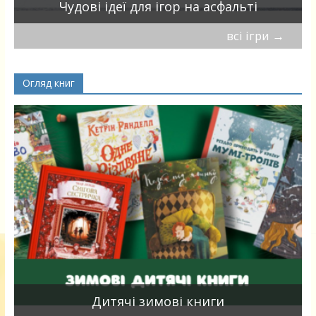
Чудові ідеї для ігор на асфальті
всі ігри
→
Огляд книг
я
Дитячі зимові книги