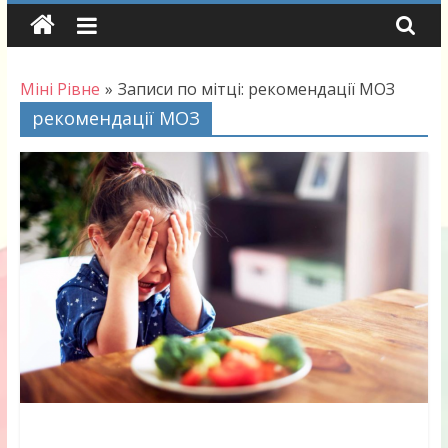
Skip
to
content
Міні Рівне
»
Записи по мітці: рекомендації МОЗ
рекомендації МОЗ