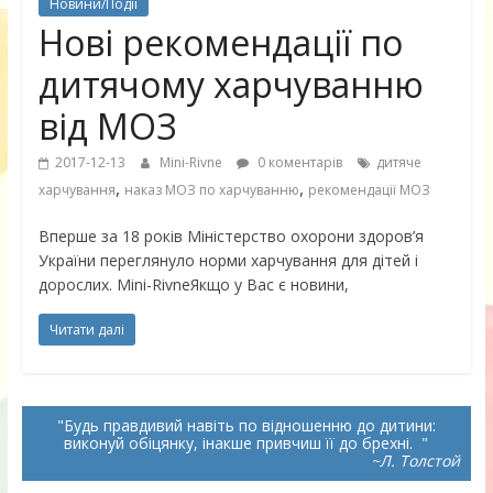
Новини/Події
Нові рекомендації по
дитячому харчуванню
від МОЗ
2017-12-13
Mini-Rivne
0 коментарів
дитяче
,
,
харчування
наказ МОЗ по харчуванню
рекомендації МОЗ
Вперше за 18 років Міністерство охорони здоров’я
України переглянуло норми харчування для дітей і
дорослих. Mini-RivneЯкщо у Вас є новини,
Читати далі
Будь правдивий навіть по відношенню до дитини:
виконуй обіцянку, інакше привчиш її до брехні.
~Л. Толстой