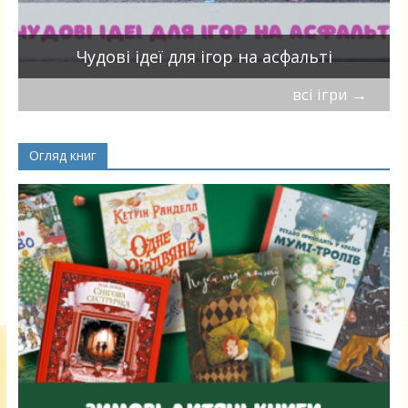
Чудові ідеї для ігор на асфальті
всі ігри
→
Огляд книг