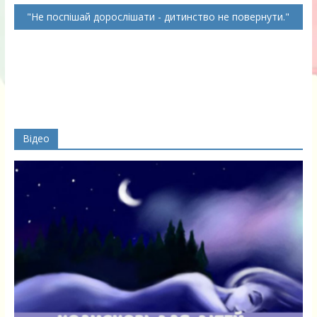
Не поспішай дорослішати - дитинство не повернути.
Відео