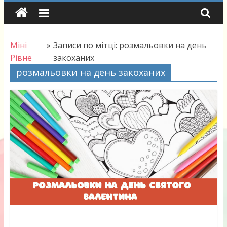
Skip
to
content
Міні
»
Записи по мітці: розмальовки на день
Рівне
закоханих
розмальовки на день закоханих