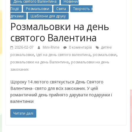
День святого Валентина
Новини/
Події
Розмальовки
Свята
Творчість з
дітками
Шаблони для друку
Розмальовки на день
святого Валентина
2026-02-07
Mini-Rivne
0 коментарів
дитячі
,
,
,
розмальовки
ідеї на день святого валентина
розмальовки
,
розмальовки на день Валентина
розмальовки на день
закоханих
Щороку 14 лютого святкується День Святого
Валентина- свято для всіх закоханих. У цей
романтичний день прийнято дарувати подарунки і
валентинки
Читати далі