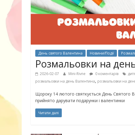
30 найкрасив
маму
День святого Валентина
Новини/Події
Розмал
Розмальовки на день
2026-02-07
Mini-Rivne
0 коментарів
дит
,
розмальовки на день Валентина
розмальовки на ден
Щороку 14 лютого святкується День Святого Ва
прийнято дарувати подарунки і валентинки
Читати далі
10 ігор з усьо