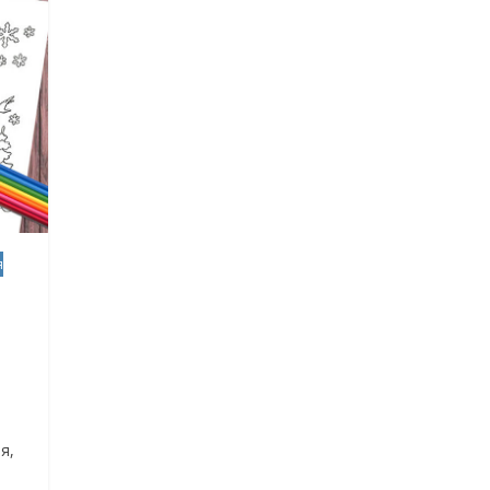
вати дітей від
для всієї сім’ї — ідеї для
святкового вечора
я
й
арто подарувати
Що почитати дитині на ніч: 
икодня
книжок для сну
я,