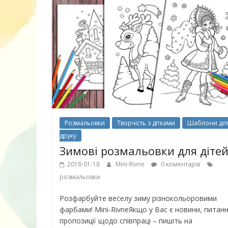
нарешті відір
планшетів
Розмальовки
Творчість з дітками
Шаблони дл
друку
Зимові розмальовки для діте
2018-01-18
Mini-Rivne
0 коментарів
розмальовки
Книги, які в
Розфарбуйте веселу зиму різнокольоровими
дітям до Вел
фарбами! Mini-RivneЯкщо у Вас є новини, питанн
пропозиції щодо співпраці – пишіть на