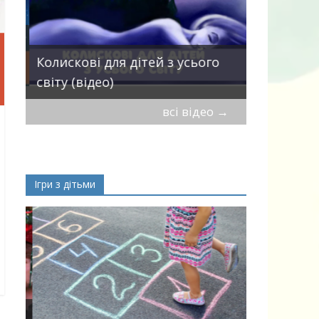
Пісні про 
Колискові для дітей з усього
— добірка
світу (відео)
дітей
всі відео
→
Ігри з дітьми
ік