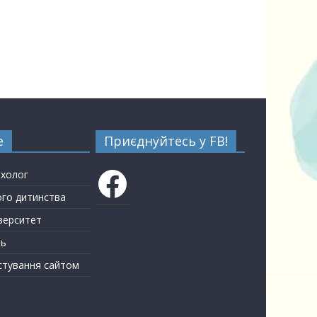
е
Приєднуйтесь у FB!
Facebook
ихолог
ого дитинства
верситет
ть
стування сайтом