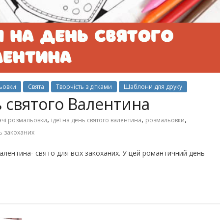
Чарівні українські колискові
іших пісень про
пісні для дітей (слова та
музика)
ьовки
Свята
Творчість з дітками
Шаблони для друку
 святого Валентина
,
,
,
ячі розмальовки
ідеї на день святого валентина
розмальовки
ь закоханих
лентина- свято для всіх закоханих. У цей романтичний день
го світу, щоб
Ігри та конкурси на Новий р