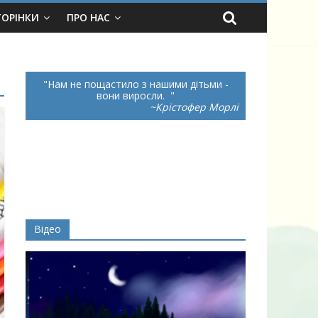
ТОРІНКИ
ПРО НАС
Нам не пощастило з нашими дітьми -
вони виросли.
~Крістофер Морлі
Відео