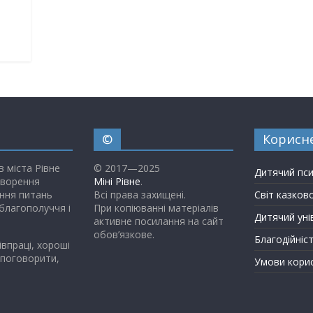
©
Корисн
в міста Рівне
© 2017—2025
Дитячий пс
творення
Міні Рівне
.
ння питань
Всі права захищені.
Світ казков
благополуччя і
При копіюванні матеріалів
Дитячий уні
активне посилання на сайт
обов’язкове.
Благодійніс
івпраці, хороші
 поговорити,
Умови кори