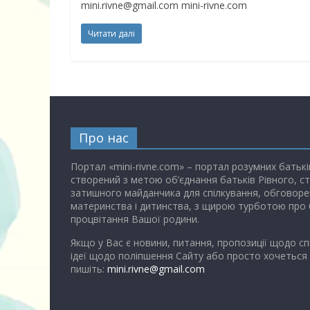
mini.rivne@gmail.com mini-rivne.com
Читати далі
Про нас
Портал «mini-rivne.com» – портал розумних батькі
створений з метою об’єднання батьків Рівного, с
затишного майданчика для спілкування, обговоре
материнства і дитинства, з щирою турботою про 
процвітання Вашої родини.
Якщо у Вас є новини, питання, пропозиції щодо сп
ідеї щодо поліпшення Сайту або просто хочеться
пишіть:
mini.rivne@gmail.com