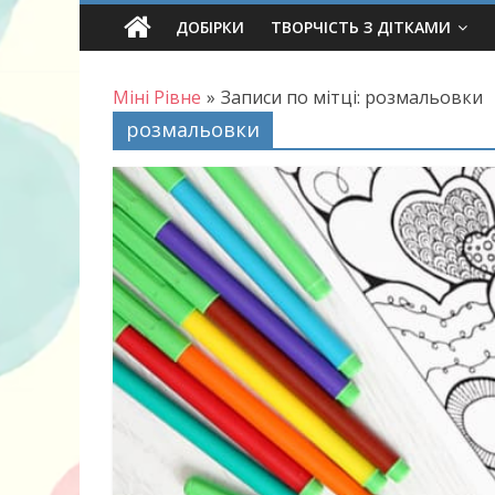
Skip
ДОБІРКИ
ТВОРЧІСТЬ З ДІТКАМИ
to
content
Міні Рівне
»
Записи по мітці: розмальовки
розмальовки