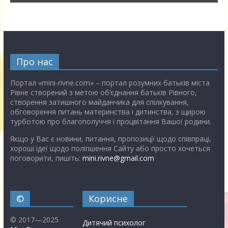
Про нас
Портал «mini-rivne.com» – портал розумних батьків міста
Рівне створений з метою об’єднання батьків Рівного,
створення затишного майданчика для спілкування,
обговорення питань материнства і дитинства, з щирою
турботою про благополуччя і процвітання Вашої родини.
Якщо у Вас є новини, питання, пропозиції щодо співпраці,
хороші ідеї щодо поліпшення Сайту або просто хочеться
поговорити, пишіть:
mini.rivne@gmail.com
©
Корисне
© 2017—2025
Дитячий психолог