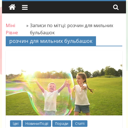
Skip
to
content
Міні
»
Записи по мітці: розчин для мильних
Рівне
бульбашок
розчин для мильних бульбашок
Ідеї
Новини/Події
Поради
Статті