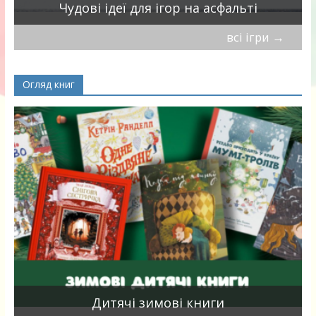
Чудові ідеї для ігор на асфальті
всі ігри
→
Огляд книг
я
Дитячі зимові книги