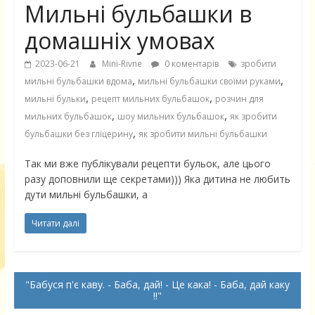
Мильні бульбашки в
домашніх умовах
2023-06-21
Mini-Rivne
0 коментарів
зробити
,
,
мильні бульбашки вдома
мильні бульбашки своїми руками
,
,
мильні бульки
рецепт мильних бульбашок
розчин для
,
,
мильних бульбашок
шоу мильних бульбашок
як зробити
,
бульбашки без гліцерину
як зробити мильні бульбашки
Так ми вже публікували рецепти бульок, але цього
разу доповнили ще секретами))) Яка дитина не любить
дути мильні бульбашки, а
Читати далі
Бабуся п'є каву. - Баба, дай! - Це кака! - Баба, дай каку
!!