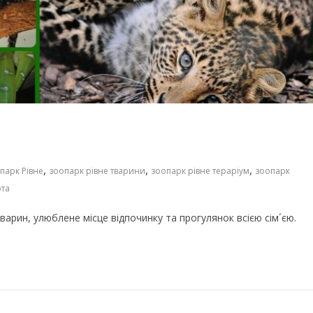
Чарівні українські колискові
іших пісень про
пісні для дітей (слова та
музика)
,
,
,
парк Рівне
зоопарк рівне тварини
зоопарк рівне тераріум
зоопарк
рта
тварин, улюблене місце відпочинку та прогулянок всією сім´єю.
го світу, щоб
Ігри та конкурси на Новий р