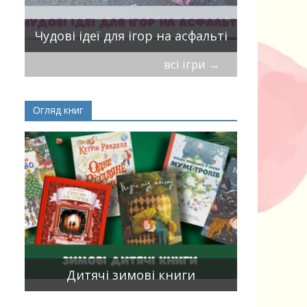
Віршики-
Чудові ідеї для ігор на асфальті
мирись, і
всі ігри
→
Огляд книг
Книги, що
15
двома мо
Дитячі зимові книги
білінгви 