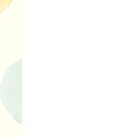
нарешті відір
планшетів
Книги, які в
дітям до Вел