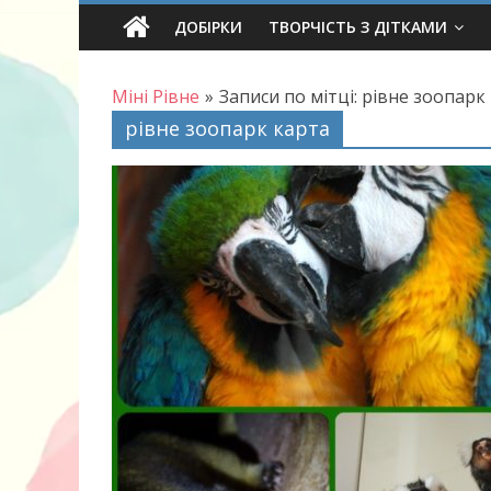
Skip
ДОБІРКИ
ТВОРЧІСТЬ З ДІТКАМИ
to
content
Міні Рівне
»
Записи по мітці: рівне зоопарк
рівне зоопарк карта