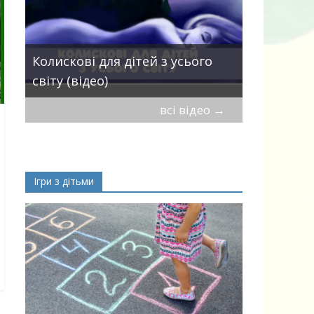
Пісні про 
Колискові для дітей з усього
— добірка
світу (відео)
дітей
всі відео
→
Ігри з дітьми
ік