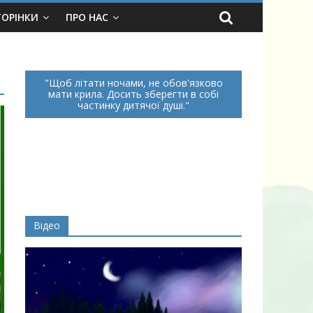
ТОРІНКИ
ПРО НАС
Щоб літати ночами, не обов'язково
мати крила. Досить зберегти в собі
частинку дитячої душі.
Відео