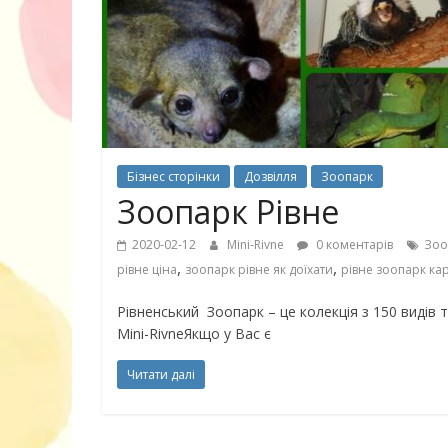
30 найкрасив
маму
Бізнес сторінки
Дозвілля
Зоопарк
Зоопарк Рівне
2020-02-12
Mini-Rivne
0 коментарів
Зоо
,
,
рівне ціна
зоопарк рівне як доїхати
рівне зоопарк ка
Рівненський Зоопарк – це колекція з 150 видів 
Mini-RivneЯкщо у Вас є
Читати далі
10 ігор з усьо