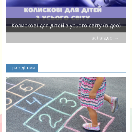
П
Колискові для дітей з усього світу (відео)
всі відео
→
Ігри з дітьми