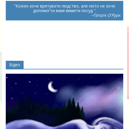
Кожен хоче врятувати людство, але ніхто не хоче
допомогти мамі вимити посуд
~Патрік О'Рурк
Відео