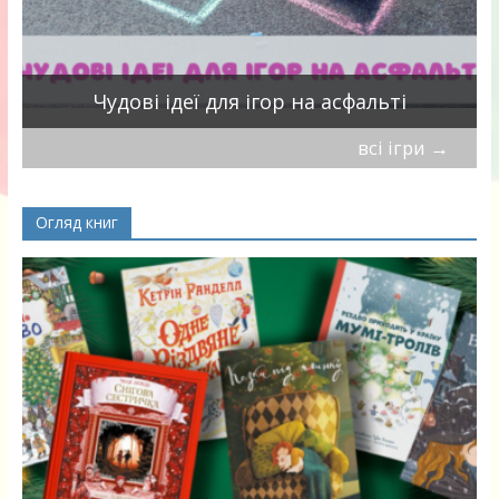
Чудові ідеї для ігор на асфальті
всі ігри
→
Огляд книг