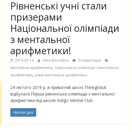
Рівненські учні стали
призерами
Національної олімпіади
з ментальної
арифметики!
2019-03-14
Alina Berozkina
0 коментарів
,
ментальна арифметика
національна олімпіада з ментальної
,
арифметики
рівне ментальна арифметика
24 лютого 2019 р. в приватній школі Thinkglobal
відбулася Перша рівненська олімпіада з ментальної
арифметики від школи Indigo Mental Club.
Читати далі