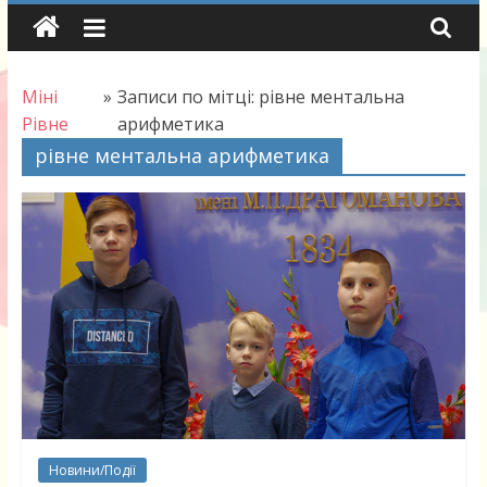
Skip
to
content
Міні
»
Записи по мітці: рівне ментальна
Рівне
арифметика
рівне ментальна арифметика
Новини/Події