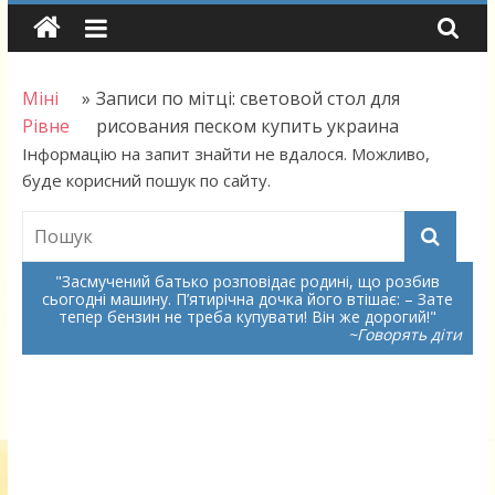
Skip
to
content
Міні
»
Записи по мітці: световой стол для
Рівне
рисования песком купить украина
Інформацію на запит знайти не вдалося. Можливо,
буде корисний пошук по сайту.
Засмучений батько розповідає родині, що розбив
сьогодні машину. П’ятирічна дочка його втішає: – Зате
тепер бензин не треба купувати! Він же дорогий!
~Говорять діти