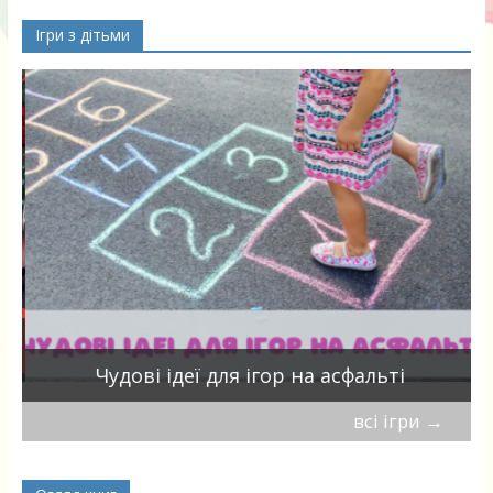
Ігри з дітьми
Чудові ідеї для ігор на асфальті
всі ігри
→