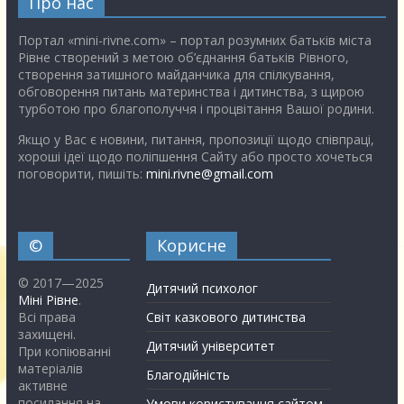
Про нас
Портал «mini-rivne.com» – портал розумних батьків міста
Рівне створений з метою об’єднання батьків Рівного,
створення затишного майданчика для спілкування,
обговорення питань материнства і дитинства, з щирою
турботою про благополуччя і процвітання Вашої родини.
Якщо у Вас є новини, питання, пропозиції щодо співпраці,
хороші ідеї щодо поліпшення Сайту або просто хочеться
поговорити, пишіть:
mini.rivne@gmail.com
©
Корисне
© 2017—2025
Дитячий психолог
Міні Рівне
.
Всі права
Світ казкового дитинства
захищені.
Дитячий університет
При копіюванні
матеріалів
Благодійність
активне
посилання на
Умови користування сайтом