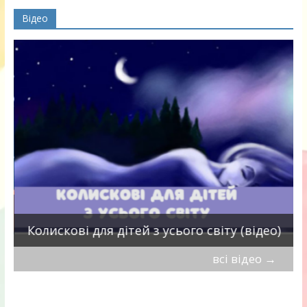
Відео
П
Колискові для дітей з усього світу (відео)
всі відео
→