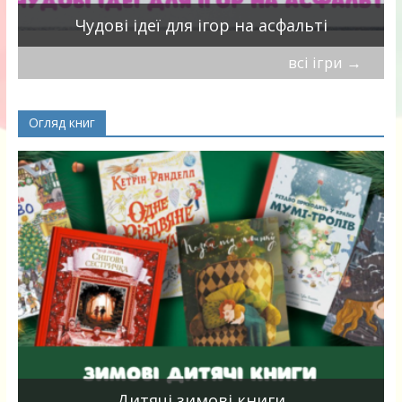
Чудові ідеї для ігор на асфальті
всі ігри
→
Огляд книг
я
Дитячі зимові книги