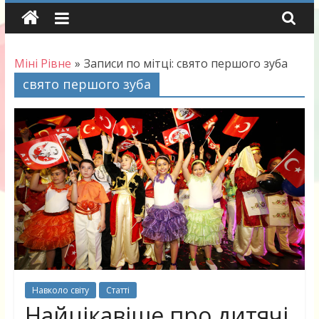
Skip
to
content
Міні Рівне
»
Записи по мітці: свято першого зуба
свято першого зуба
Навколо світу
Статті
Найцікавіше про дитячі