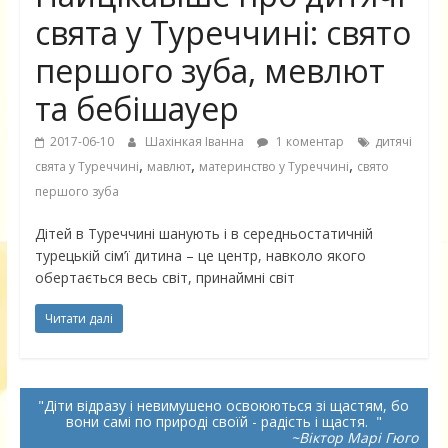
свята у Туреччині: свято
першого зуба, мевлют
та бебішауер
2017-06-10
Шахінкая Іванна
1 коментар
дитячі
,
,
,
свята у Туреччині
мавлют
материнство у Туреччині
свято
першого зуба
Дітей в Туреччині шанують і в середньостатичній
турецькій сім’ї дитина – це центр, навколо якого
обертається весь світ, принаймні світ
Читати далі
Діти відразу і невимушено освоюються зі щастям, бо
вони самі по природі своїй - радість і щастя.
~Віктор Марі Гюго