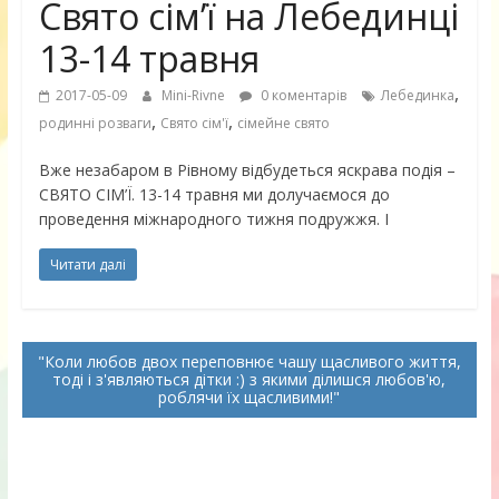
Свято сім’ї на Лебединці
13-14 травня
,
2017-05-09
Mini-Rivne
0 коментарів
Лебединка
,
,
родинні розваги
Свято сім'ї
сімейне свято
Вже незабаром в Рівному відбудеться яскрава подія –
СВЯТО СІМ’Ї. 13-14 травня ми долучаємося до
проведення міжнародного тижня подружжя. І
Читати далі
Коли любов двох переповнює чашу щасливого життя,
тоді і з'являються дітки :) з якими ділишся любов'ю,
роблячи їх щасливими!