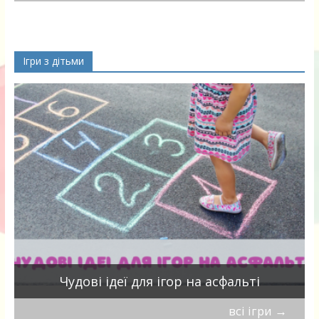
Ігри з дітьми
Чудові ідеї для ігор на асфальті
всі ігри
→