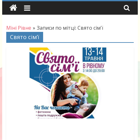
Skip
to
content
Міні Рівне
»
Записи по мітці: Свято сім'ї
Свято сім’ї