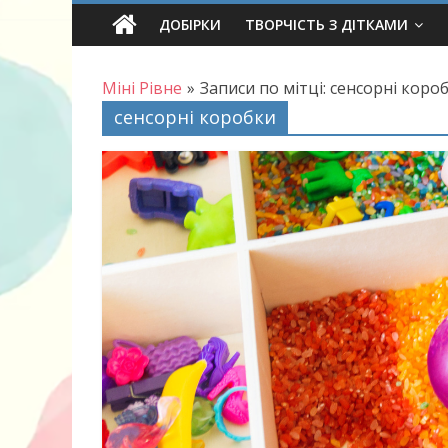
Skip
ДОБІРКИ
ТВОРЧІСТЬ З ДІТКАМИ
to
content
Міні Рівне
»
Записи по мітці: сенсорні коро
сенсорні коробки