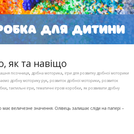
Чарівні українські колискові
іших пісень про
пісні для дітей (слова та
музика)
, як та навіщо
,
,
ашня пісочниця
дрібна моторика
ігри для розвитку дрібної моторики
,
,
аємо дрібну моторику рук
розвиток дрібної моторики
розвиток
,
,
,
обки
тактильні ігри
тематичні ігрові коробки
як розвивати дрібну
 має величезне значення. Олівець залишає сліди на папері –