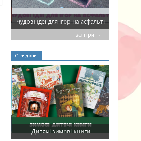
ік
Віршики-
Чудові ідеї для ігор на асфальті
мирись, і
всі ігри
→
Огляд книг
Книги, що
15
двома мо
Дитячі зимові книги
білінгви 