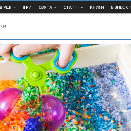
ВІРШІ
ІГРИ
СВЯТА
СТАТТІ
КНИГИ
БІЗНЕС С
бки