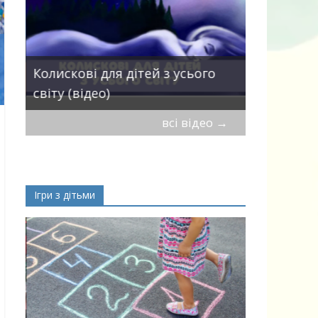
Пісні про 
Колискові для дітей з усього
— добірка
світу (відео)
дітей
всі відео
→
Ігри з дітьми