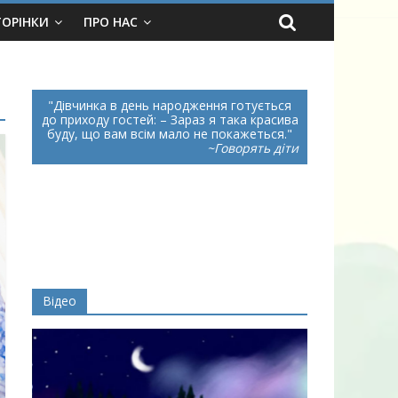
ТОРІНКИ
ПРО НАС
Дівчинка в день народження готується
до приходу гостей: – Зараз я така красива
буду, що вам всім мало не покажеться.
~Говорять діти
Відео