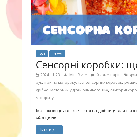
30 найкрасив
маму
Ідеї
Статті
Сенсорні коробки: що
2024-11-23
Mini-Rivne
0 коментарів
дом
,
,
,
рук
ігри на моторику
ідеї сенсорних коробок
розвив
,
дрібної моторики у дітей раннього віку
сенсорні кор
моторику
Малюкові цікаво все – кожна дрібниця для нього
хіба це не
Читати далі