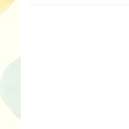
10 ігор з усьо
нарешті відір
планшетів
Книги, які в
дітям до Вел