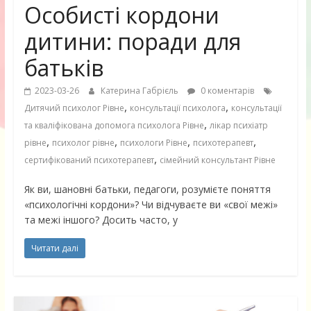
Особисті кордони
дитини: поради для
батьків
2023-03-26
Катерина Габрієль
0 коментарів
,
,
Дитячий психолог Рівне
консультації психолога
консультації
,
та кваліфікована допомога психолога Рівне
лікар психіатр
,
,
,
,
рівне
психолог рівне
психологи Рівне
психотерапевт
,
сертифікований психотерапевт
сімейний консультант Рівне
Як ви, шановні батьки, педагоги, розумієте поняття
«психологічні кордони»? Чи відчуваєте ви «свої межі»
та межі іншого? Досить часто, у
Читати далі