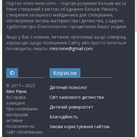
Портал «mini-rivne.com» – портал розумних батьків міста
Рівне створений з метою об’єднання батьків Рівного,
створення затишного майданчика для спілкування,
обговорення питань материнства і дитинства, з щирою
турботою про благополуччя і процвітання Вашої родини.
Якщо у Вас є новини, питання, пропозиції щодо співпраці,
хороші ідеї щодо поліпшення Сайту або просто хочеться
поговорити, пишіть:
mini.rivne@gmail.com
©
Корисне
© 2017—2025
Дитячий психолог
Міні Рівне
.
Всі права
Світ казкового дитинства
захищені.
Дитячий університет
При копіюванні
матеріалів
Благодійність
активне
посилання на
Умови користування сайтом
сайт обов’язкове.