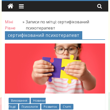
Skip
to
content
Міні
»
Записи по мітці: сертифікований
Рівне
психотерапевт
сертифікований психотерапевт
Виховання
Новини/
Події
Психологія
Розвиток
Статті