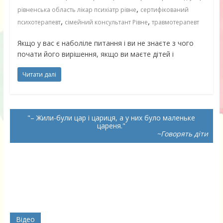
,
рівненська область лікар психіатр рівне
сертифікований
,
,
психотерапевт
сімейний консультант Рівне
травмотерапевт
Якщо у вас є наболіле питання і ви не знаєте з чого
почати його вирішення, якщо ви маєте дітей і
Читати далі
– Жили-були цар і цариця, а у них було маленьке
цареня.
~Говорять діти
Відео