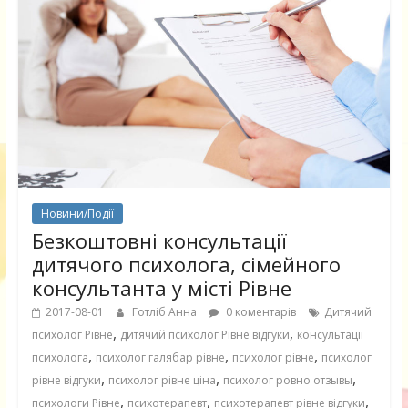
Новини/Події
Безкоштовні консультації
дитячого психолога, сімейного
консультанта у місті Рівне
2017-08-01
Готліб Анна
0 коментарів
Дитячий
,
,
психолог Рівне
дитячий психолог Рівне відгуки
консультації
,
,
,
психолога
психолог галябар рівне
психолог рівне
психолог
,
,
,
рівне відгуки
психолог рівне ціна
психолог ровно отзывы
,
,
,
психологи Рівне
психотерапевт
психотерапевт рівне відгуки