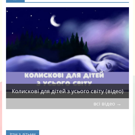
П
Колискові для дітей з усього світу (відео)
всі відео
→
Ігри з дітьми