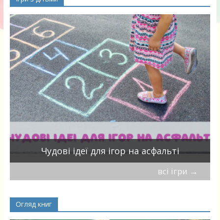
Чудові ідеї для ігор на асфальті
всі ігри
→
Огляд книг