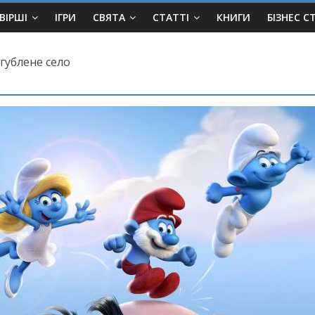
ВІРШІ
ІГРИ
СВЯТА
СТАТТІ
КНИГИ
БІЗНЕС С
агублене село