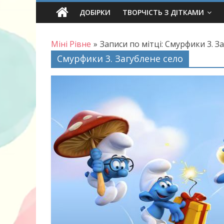
Skip
ДОБІРКИ
ТВОРЧІСТЬ З ДІТКАМИ
to
content
Міні Рівне
»
Записи по мітці: Смурфики 3. З
Смурфики 3. Загублене село