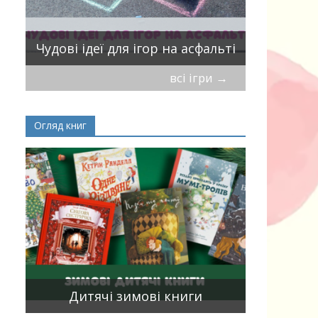
ік
Віршики-
Чудові ідеї для ігор на асфальті
мирись, і
всі ігри
→
Огляд книг
Книги, що
15
двома мо
Дитячі зимові книги
білінгви 