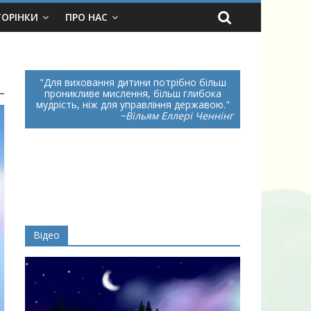
ТОРІНКИ
ПРО НАС
Для виховання дитини потрібно більш
проникливе мислення, більш глибока
мудрість, ніж для управління державою.
~Вільям Еллері Ченнінг
Відео