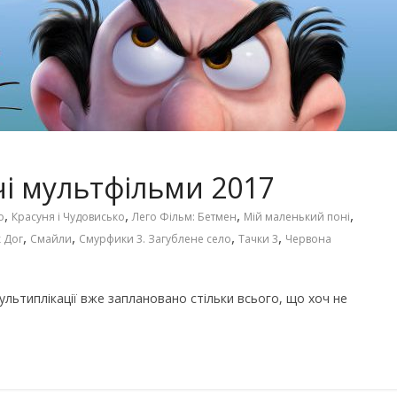
Чарівні українські колискові
іших пісень про
пісні для дітей (слова та
музика)
чі мультфільми 2017
,
,
,
,
о
Красуня і Чудовисько
Лего Фільм: Бетмен
Мій маленький поні
,
,
,
,
 Дог
Смайли
Смурфики 3. Загублене село
Тачки 3
Червона
 мультиплікації вже заплановано стільки всього, що хоч не