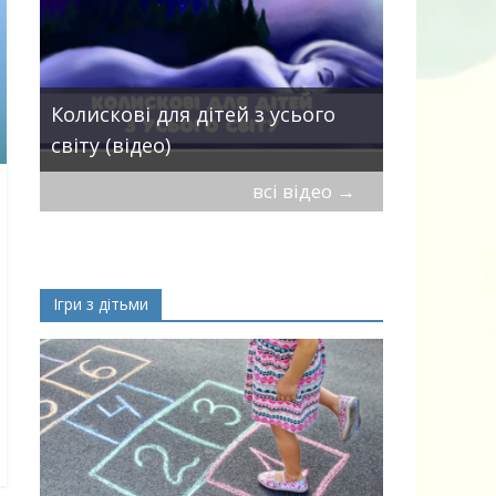
Пісні про 
Колискові для дітей з усього
— добірка
світу (відео)
дітей
всі відео
→
Ігри з дітьми