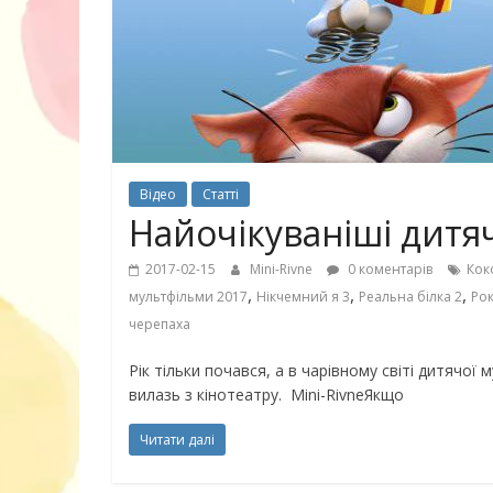
30 найкрасив
маму
Відео
Статті
Найочікуваніші дитя
2017-02-15
Mini-Rivne
0 коментарів
Кок
,
,
,
мультфільми 2017
Нікчемний я 3
Реальна білка 2
Рок
черепаха
Рік тільки почався, а в чарівному світі дитячої
вилазь з кінотеатру. Mini-RivneЯкщо
Читати далі