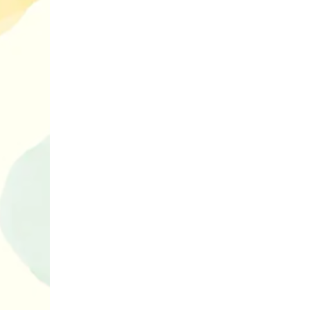
10 ігор з усьо
нарешті відір
планшетів
Книги, які в
дітям до Вел