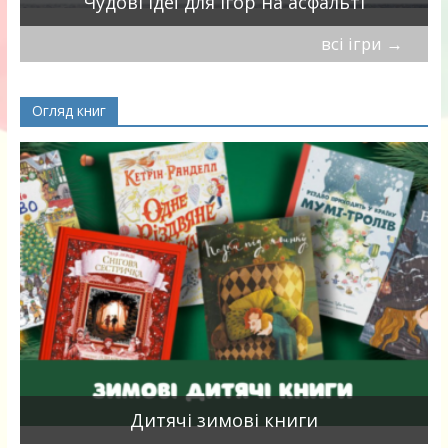
Чудові ідеї для ігор на асфальті
всі ігри
→
Огляд книг
я
Дитячі зимові книги