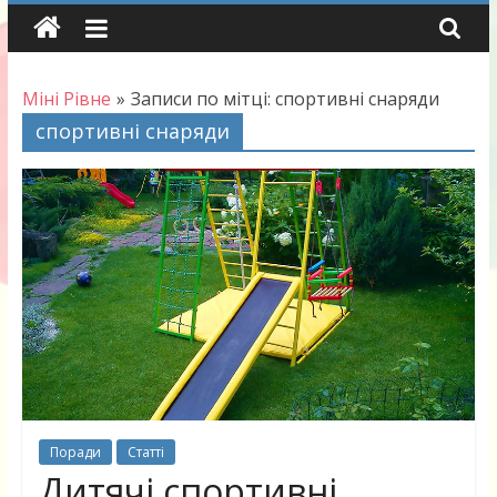
Skip
to
content
Міні Рівне
»
Записи по мітці: спортивні снаряди
спортивні снаряди
Поради
Статті
Дитячі спортивні