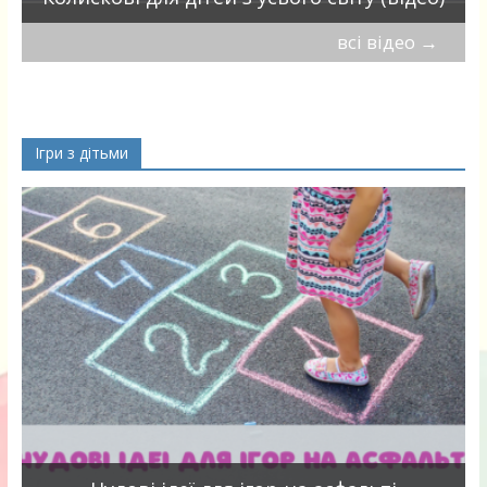
всі відео
→
Ігри з дітьми