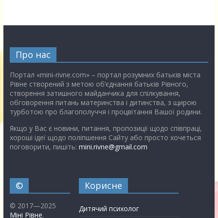
Про нас
Портал «mini-rivne.com» – портал розумних батьків міста
Рівне створений з метою об’єднання батьків Рівного,
створення затишного майданчика для спілкування,
обговорення питань материнства і дитинства, з щирою
турботою про благополуччя і процвітання Вашої родини.
Якщо у Вас є новини, питання, пропозиції щодо співпраці,
хороші ідеї щодо поліпшення Сайту або просто хочеться
поговорити, пишіть:
mini.rivne@gmail.com
©
Корисне
© 2017—2025
Дитячий психолог
Міні Рівне
.