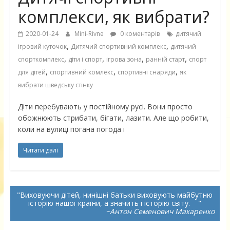
комплекси, як вибрати?
2020-01-24
Mini-Rivne
0 коментарів
дитячий
,
,
ігровий куточок
Дитячий спортивний комплекс
дитячий
,
,
,
,
спорткомплекс
діти і спорт
ігрова зона
ранній старт
спорт
,
,
,
для дітей
спортивний комлекс
спортивні снаряди
як
вибрати шведську стінку
Діти перебувають у постійному русі. Вони просто
обожнюють стрибати, бігати, лазити. Але що робити,
коли на вулиці погана погода і
Читати далі
Виховуючи дітей, нинішні батьки виховують майбутню
історію нашої країни, а значить і історію світу.
~Антон Семенович Макаренко