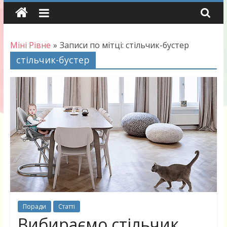
Skip
to
content
Міні Рівне
»
Записи по мітці: стільчик-бустер
стільчик-бустер
Поради
Статті
Вибираємо стільчик