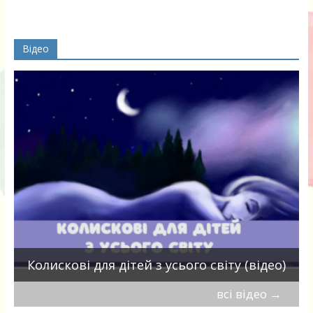
Відео
П
Колискові для дітей з усього світу (відео)
всі відео
→