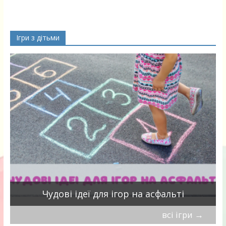
Ігри з дітьми
Чудові ідеї для ігор на асфальті
всі ігри
→