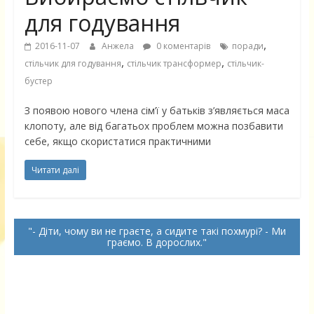
для годування
,
2016-11-07
Анжела
0 коментарів
поради
,
,
стільчик для годування
стільчик трансформер
стільчик-
бустер
З появою нового члена сім’ї у батьків з’являється маса
клопоту, але від багатьох проблем можна позбавити
себе, якщо скористатися практичними
Читати далі
- Діти, чому ви не граєте, а сидите такі похмурі? - Ми
граємо. В дорослих.