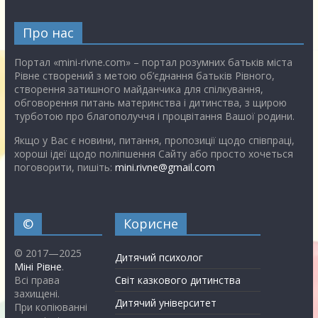
Про нас
Портал «mini-rivne.com» – портал розумних батьків міста
Рівне створений з метою об’єднання батьків Рівного,
створення затишного майданчика для спілкування,
обговорення питань материнства і дитинства, з щирою
турботою про благополуччя і процвітання Вашої родини.
Якщо у Вас є новини, питання, пропозиції щодо співпраці,
хороші ідеї щодо поліпшення Сайту або просто хочеться
поговорити, пишіть:
mini.rivne@gmail.com
©
Корисне
© 2017—2025
Дитячий психолог
Міні Рівне
.
Всі права
Світ казкового дитинства
захищені.
Дитячий університет
При копіюванні