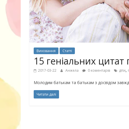
30 найкрасив
маму
Виховання
Статті
15 геніальних цитат
,
2017-03-22
Анжела
0 коментарів
діти
Молодим батькам та батькам з досвідом завжд
Читати далі