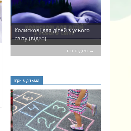
Пісні про 
Колискові для дітей з усього
— добірка
світу (відео)
дітей
всі відео
→
Ігри з дітьми