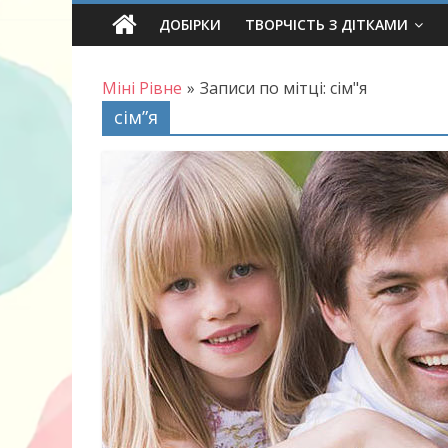
Skip
ДОБІРКИ
ТВОРЧІСТЬ З ДІТКАМИ
to
content
Міні Рівне
»
Записи по мітці: сім"я
сім”я