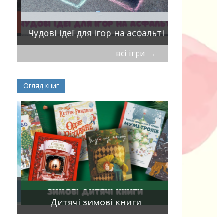
ік
Віршики-
Чудові ідеї для ігор на асфальті
мирись, і
всі ігри
→
Огляд книг
Книги, що
15
двома мо
Дитячі зимові книги
білінгви 