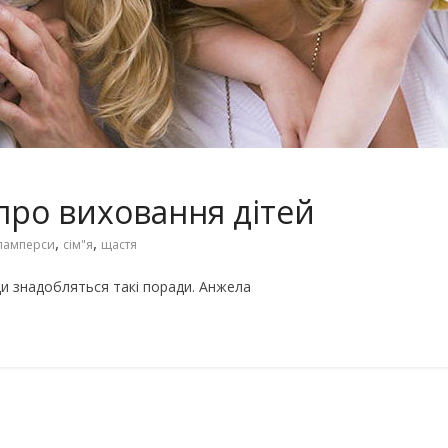
Чарівні українські колискові
іших пісень про
пісні для дітей (слова та
музика)
 про виховання дітей
,
,
памперси
сім"я
щастя
и знадобляться такі поради. Анжела