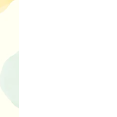
10 ігор з усьо
нарешті відір
планшетів
Книги, які в
дітям до Вел