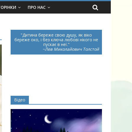
ТОРІНКИ
ПРО НАС
Дитина береже свою душу, як віко
береже око, і без ключа любові нікого не
пускає в неї.
~Лев Миколайович Толстой
Відео