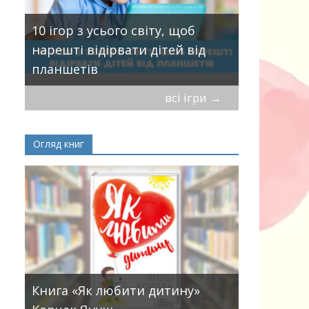
10 ігор з усього світу, щоб
Ігри та к
нарешті відірвати дітей від
для всієї с
планшетів
святковог
всі ігри
→
Огляд книг
Книга «Як любити дитину»
Книги, як