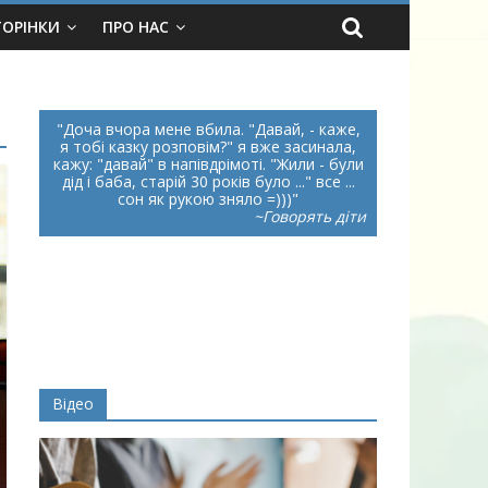
ТОРІНКИ
ПРО НАС
Доча вчора мене вбила. "Давай, - каже,
я тобі казку розповім?" я вже засинала,
кажу: "давай" в напівдрімоті. "Жили - були
дід і баба, старій 30 років було ..." все ...
сон як рукою зняло =)))
~Говорять діти
Відео