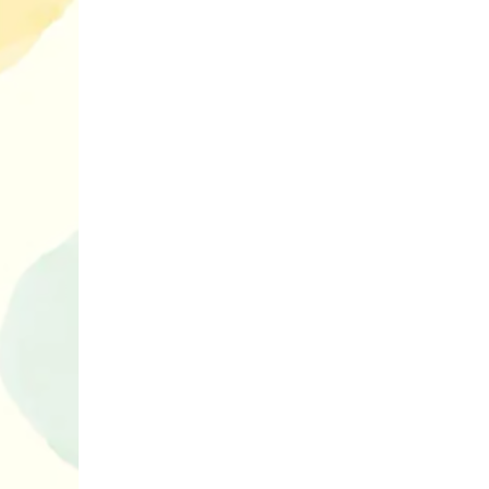
Ігри та конкурси на Новий рік
для всієї сім’ї — ідеї для
святкового вечора
Чудові ідеї д
Що почитати дитині на ніч: 15