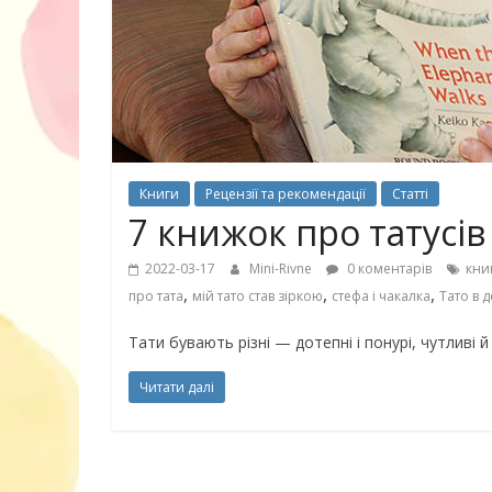
Чарівні українські колискові
пісні для дітей (слова та
Колискові для
музика)
світу (відео)
Книги
Рецензії та рекомендації
Статті
7 книжок про татусів
2022-03-17
Mini-Rivne
0 коментарів
кни
,
,
,
про тата
мій тато став зіркою
стефа і чакалка
Тато в д
Тати бувають різні — дотепні і понурі, чутливі й
Читати далі