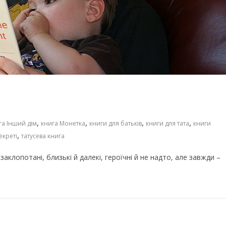
Пісні про школу (тексти + від
 дітей з усього
— добірка шкільних пісень д
дітей
,
,
,
,
га Інший дім
книга Монетка
книги для батьків
книги для тата
книги
,
екреті
татусева книга
 заклопотані, близькі й далекі, героїчні й не надто, але завжди –