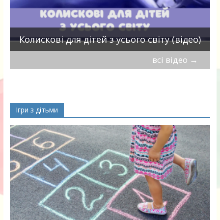
П
Колискові для дітей з усього світу (відео)
всі відео
→
Ігри з дітьми