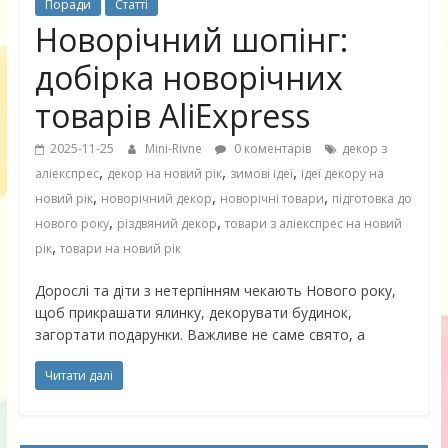
Поради
Статті
Новорічний шопінг:
добірка новорічних
товарів AliExpress
2025-11-25
Mini-Rivne
0 коментарів
декор з
,
,
,
аліекспрес
декор на новий рік
зимові ідеї
ідеї декору на
,
,
,
новий рік
новорічний декор
новорічні товари
підготовка до
,
,
нового року
різдвяний декор
товари з аліекспрес на новий
,
рік
товари на новий рік
Дорослі та діти з нетерпінням чекають Нового року,
щоб прикрашати ялинку, декорувати будинок,
загортати подарунки. Важливе не саме свято, а
Читати далі