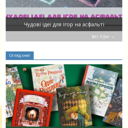
Чудові ідеї для ігор на асфальті
всі ігри
→
Огляд книг