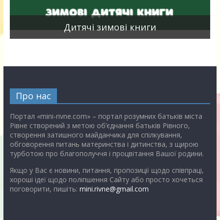
я
Дитячі зимові книги
Про нас
Портал «mini-rivne.com» – портал розумних батьків міста
Рівне створений з метою об’єднання батьків Рівного,
створення затишного майданчика для спілкування,
обговорення питань материнства і дитинства, з щирою
турботою про благополуччя і процвітання Вашої родини.
Якщо у Вас є новини, питання, пропозиції щодо співпраці,
хороші ідеї щодо поліпшення Сайту або просто хочеться
поговорити, пишіть:
mini.rivne@gmail.com