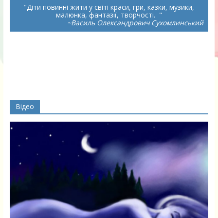
Діти повинні жити у світі краси, гри, казки, музики,
малюнка, фантазії, творчості.
~Василь Олександрович Сухомлинський
Відео