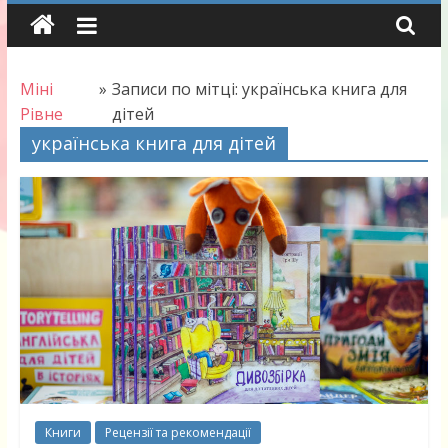
Skip
to
content
Міні
»
Записи по мітці: українська книга для
Рівне
дітей
українська книга для дітей
Книги
Рецензії та рекомендації