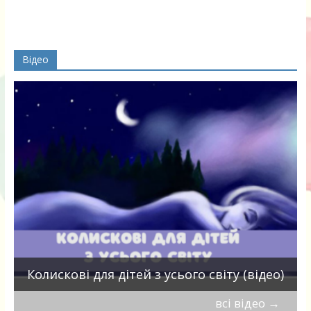
Відео
П
Колискові для дітей з усього світу (відео)
всі відео
→