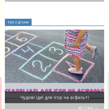
Ігри з дітьми
Чудові ідеї для ігор на асфальті
всі ігри
→