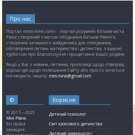
Про нас
Портал «mini-rivne.com» – портал розумних батьків міста
Рівне створений з метою об’єднання батьків Рівного,
створення затишного майданчика для спілкування,
обговорення питань материнства і дитинства, з щирою
турботою про благополуччя і процвітання Вашої родини.
Якщо у Вас є новини, питання, пропозиції щодо співпраці,
хороші ідеї щодо поліпшення Сайту або просто хочеться
поговорити, пишіть:
mini.rivne@gmail.com
©
Корисне
© 2017—2025
Дитячий психолог
Міні Рівне
.
Всі права
Світ казкового дитинства
захищені.
Дитячий університет