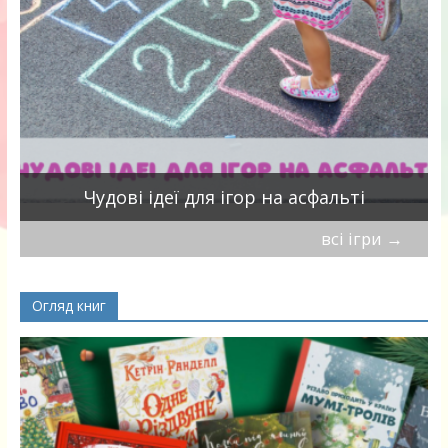
Чудові ідеї для ігор на асфальті
всі ігри
→
Огляд книг