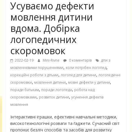
Усуваємо дефекти
мовлення дитини
вдома. Добірка
логопедичних
скоромовок
2022-02-19
Mini-Rivne
0 коментарів
діти з
,
,
мовленнєвими порушеннями
коли потрібен логопед
,
,
корекційні роботи з дітьми
логопед для дитини
логопедичні
,
,
,
скоромовки
мовлення дитини
мовні дефекти у дитини
,
,
поради батькам
поради логопеда
робота над
,
,
скоромовками
розвиток дитини
усунення дефектів
мовлення
Інтерактивні іграшки, ефективні навчальні методики,
високотехнологічні розваги та ґаджети. Сучасний світ
пропонує безліч способів та засобів для розвитку