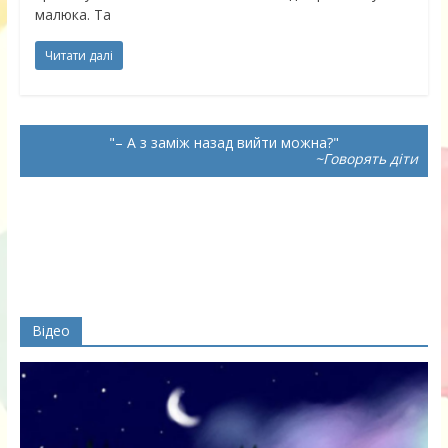
малюка. Та
Читати далі
– А з заміж назад вийти можна?
~Говорять діти
Відео