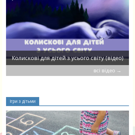
П
Колискові для дітей з усього світу (відео)
всі відео
→
Ігри з дітьми