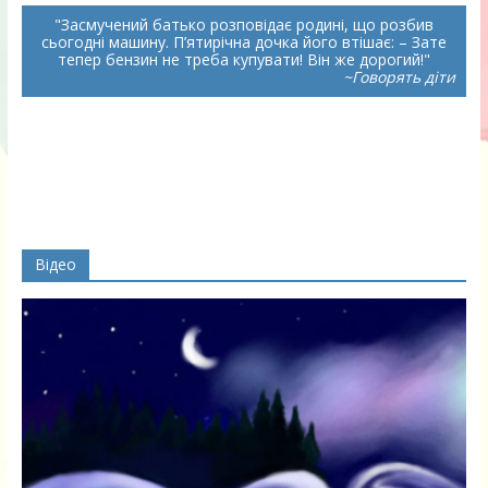
Засмучений батько розповідає родині, що розбив
сьогодні машину. П’ятирічна дочка його втішає: – Зате
тепер бензин не треба купувати! Він же дорогий!
~Говорять діти
Відео