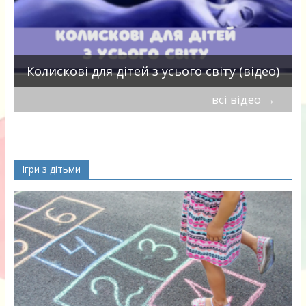
П
Колискові для дітей з усього світу (відео)
всі відео
→
Ігри з дітьми