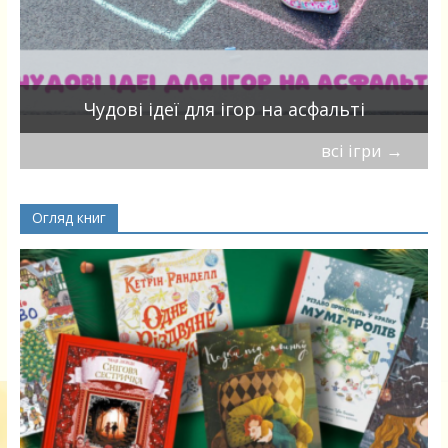
Чудові ідеї для ігор на асфальті
всі ігри
→
Огляд книг