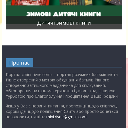
я
Дитячі зимові книги
Про нас
Портал «mini-rivne.com» – портал розумних батьків міста
Рівне створений з метою об’єднання батьків Рівного,
створення затишного майданчика для спілкування,
обговорення питань материнства і дитинства, з щирою
турботою про благополуччя і процвітання Вашої родини.
Якщо у Вас є новини, питання, пропозиції щодо співпраці,
хороші ідеї щодо поліпшення Сайту або просто хочеться
поговорити, пишіть:
mini.rivne@gmail.com