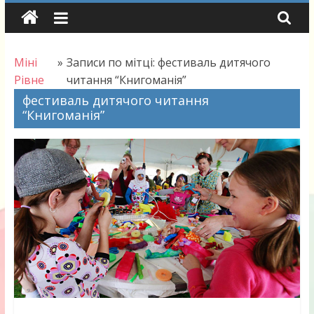
Skip
to
content
Міні
»
Записи по мітці: фестиваль дитячого
Рівне
читання “Книгоманія”
фестиваль дитячого читання
“Книгоманія”