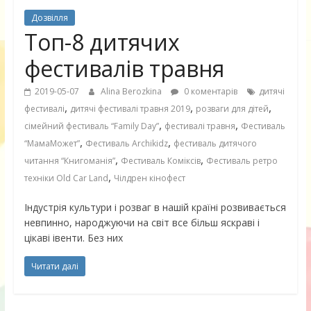
Дозвілля
Топ-8 дитячих
фестивалів травня
2019-05-07
Alina Berozkina
0 коментарів
дитячі
,
,
,
фестивалі
дитячі фестивалі травня 2019
розваги для дітей
,
,
сімейний фестиваль “Family Day”
фестивалі травня
Фестиваль
,
,
“МамаМожет”
Фестиваль Archikidz
фестиваль дитячого
,
,
читання “Книгоманія”
Фестиваль Коміксів
Фестиваль ретро
,
техніки Old Car Land
Чілдрен кінофест
Індустрія культури і розваг в нашій країні розвивається
невпинно, народжуючи на світ все більш яскраві і
цікаві івенти. Без них
Читати далі