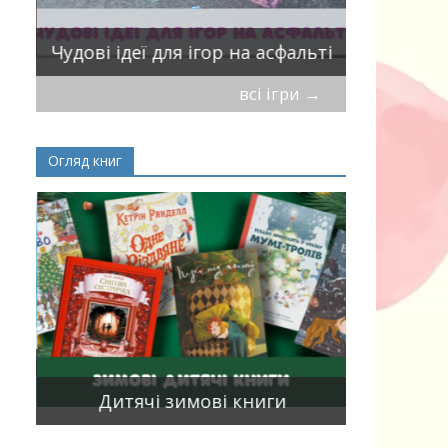
Віршики-
Чудові ідеї для ігор на асфальті
мирись, і
всі ігри
→
Огляд книг
Книги, що
15
двома мо
Дитячі зимові книги
білінгви 