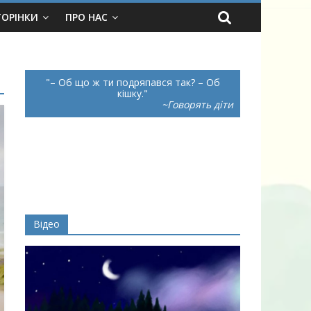
ТОРІНКИ
ПРО НАС
– Об що ж ти подряпався так? – Об
кішку.
~Говорять діти
Відео