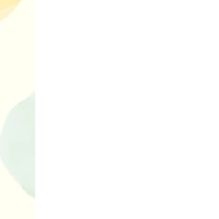
нарешті відір
планшетів
Книги, які в
дітям до Вел