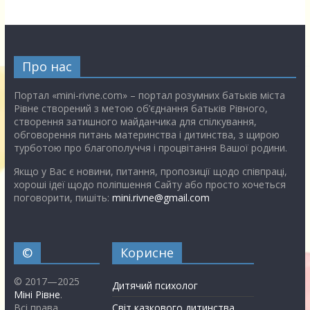
Про нас
Портал «mini-rivne.com» – портал розумних батьків міста
Рівне створений з метою об’єднання батьків Рівного,
створення затишного майданчика для спілкування,
обговорення питань материнства і дитинства, з щирою
турботою про благополуччя і процвітання Вашої родини.
Якщо у Вас є новини, питання, пропозиції щодо співпраці,
хороші ідеї щодо поліпшення Сайту або просто хочеться
поговорити, пишіть:
mini.rivne@gmail.com
©
Корисне
© 2017—2025
Дитячий психолог
Міні Рівне
.
Всі права
Світ казкового дитинства