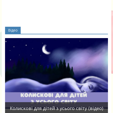
Відео
П
Колискові для дітей з усього світу (відео)