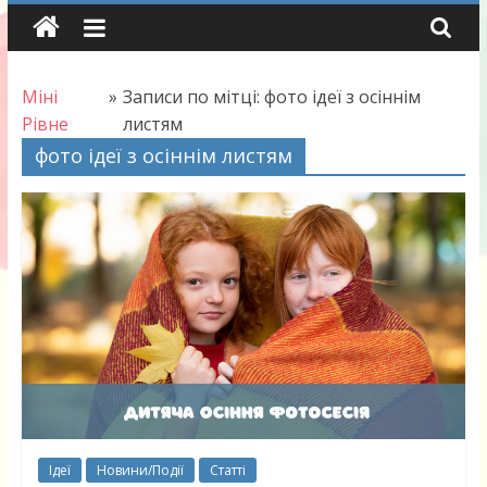
Skip
to
content
Міні
»
Записи по мітці: фото ідеї з осіннім
Рівне
листям
фото ідеї з осіннім листям
Ідеї
Новини/Події
Статті