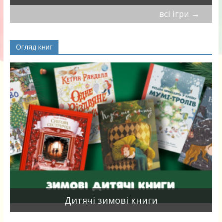
всі ігри
→
Огляд книг
я
Дитячі зимові книги