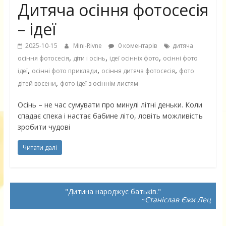
Дитяча осіння фотосесія
– ідеї
2025-10-15
Mini-Rivne
0 коментарів
дитяча
,
,
,
осіння фотосесія
діти і осінь
ідеї осінніх фото
осінні фото
,
,
,
ідеї
осінні фото приклади
осіння дитяча фотосесія
фото
,
дітей восени
фото ідеї з осіннім листям
Осінь – не час сумувати про минулі літні деньки. Коли
спадає спека і настає бабине літо, ловіть можливість
зробити чудові
Читати далі
Дитина народжує батьків.
~Станіслав Єжи Лец