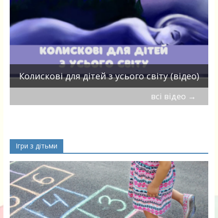
П
Колискові для дітей з усього світу (відео)
всі відео
→
Ігри з дітьми