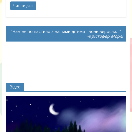
Читати далі
Нам не пощастило з нашими дітьми - вони виросли.
~Крістофер Морлі
Відео