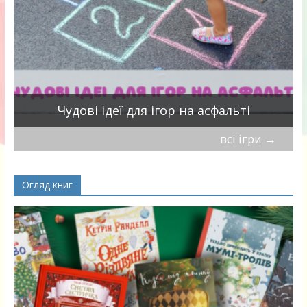
Чудові ідеї для ігор на асфальті
всі ігри
→
Огляд книг