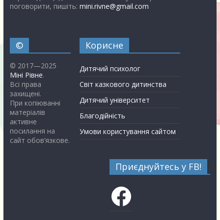
поговорити, пишіть:
mini.rivne@gmail.com
©
Корисне
© 2017—2025
Дитячий психолог
Міні Рівне
.
Всі права
Світ казкового дитинства
захищені.
Дитячий університет
При копіюванні
матеріалів
Благодійність
активне
посилання на
Умови користування сайтом
сайт обов’язкове.
Приєднуйтесь у FB!
Facebook