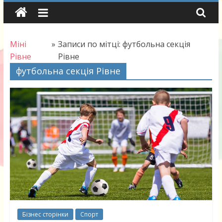
Skip
to
content
Міні
»
Записи по мітці: футбольна секція
Рівне
Рівне
футбольна секція Рівне
Бізнес сторінки
Спорт