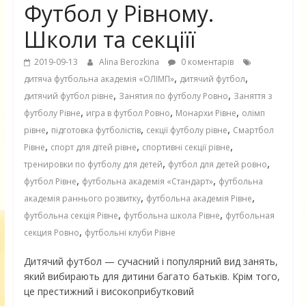
Футбол у Рівному.
Школи та секціїї
2019-09-13
Alina Berozkina
0 коментарів
,
,
дитяча футбольна академія «ОЛІМП»
дитячий футбол
,
,
дитячий футбол рівне
Занятия по футболу Ровно
Заняття з
,
,
,
футболу Рівне
игра в футбол Ровно
Монархи Рівне
олімп
,
,
,
рівне
підготовка футболістів
секції футболу рівне
Смартбол
,
,
,
Рівне
спорт для дітей рівне
спортивні секції рівне
,
,
тренировки по футболу для детей
футбол для детей ровно
,
,
футбол Рівне
футбольна академія «Стандарт»
футбольна
,
,
академія раннього розвитку
футбольна академія Рівне
,
,
футбольна секція Рівне
футбольна школа Рівне
футбольная
,
секция Ровно
футбольні клуби Рівне
Дитячий футбол — сучасний і популярний вид занять,
який вибирають для дитини багато батьків. Крім того,
це престижний і високоприбутковий