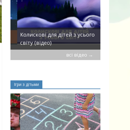
Пісні про 
Колискові для дітей з усього
— добірка
світу (відео)
дітей
всі відео
→
Ігри з дітьми