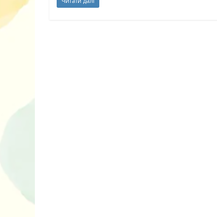
Читати далі
10 ігор з усьо
нарешті відір
планшетів
Книги, які в
дітям до Вел