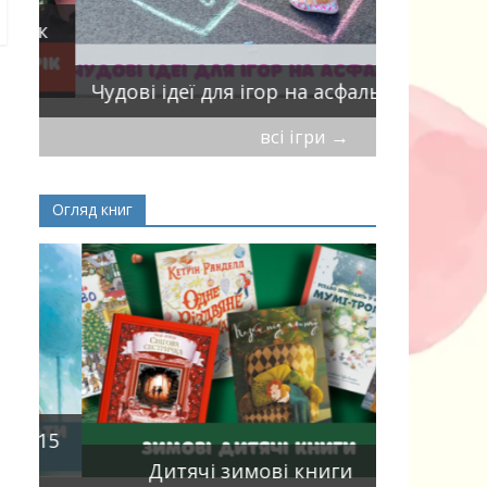
ік
Віршики-
Чудові ідеї для ігор на асфальті
мирись, і
всі ігри
→
Огляд книг
Книги, що
15
двома мо
Дитячі зимові книги
білінгви 