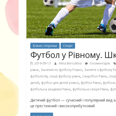
30 найкрасив
маму
Бізнес сторінки
Спорт
Футбол у Рівному. Шк
2019-09-13
Alina Berozkina
0 коментарів
,
,
рівне
Занятия по футболу Ровно
Заняття з футболу Р
,
,
,
футболістів
секції футболу рівне
Смартбол Рівне
спор
,
,
,
детей
футбол для детей ровно
футбол Рівне
футболь
,
,
футбольна академія Рівне
футбольна секція Рівне
фут
Дитячий футбол — сучасний і популярний вид за
це престижний і високоприбутковий