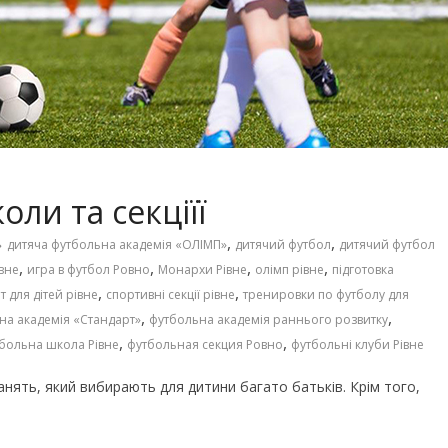
Чарівні українські колискові
іших пісень про
пісні для дітей (слова та
музика)
оли та секціїї
,
,
дитяча футбольна академія «ОЛІМП»
дитячий футбол
дитячий футбол
,
,
,
,
івне
игра в футбол Ровно
Монархи Рівне
олімп рівне
підготовка
,
,
т для дітей рівне
спортивні секції рівне
тренировки по футболу для
,
,
на академія «Стандарт»
футбольна академія раннього розвитку
,
,
больна школа Рівне
футбольная секция Ровно
футбольні клуби Рівне
нять, який вибирають для дитини багато батьків. Крім того,