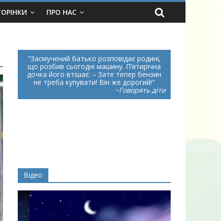
ТОРІНКИ
ПРО НАС
Засмучений батько розповідає родині,
що розбив сьогодні машину. П’ятирічна
дочка його втішає: – Зате тепер бензин
не треба купувати! Він же дорогий!
~Говорять діти
Відео