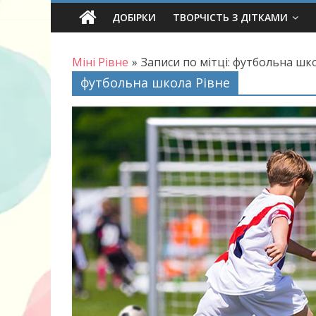
Skip
ДОБІРКИ
ТВОРЧІСТЬ З ДІТКАМИ
to
content
Міні Рівне
»
Записи по мітці: футбольна шк
футбольна школа Рівне