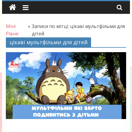
Skip
to
content
Міні
»
Записи по мітці: цікаві мультфільми для
Рівне
дітей
цікаві мультфільми для дітей