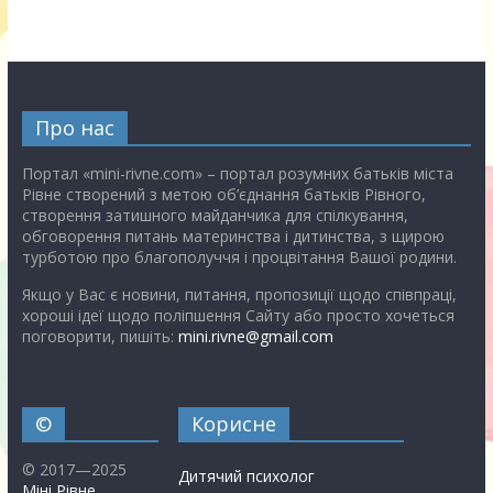
Про нас
Портал «mini-rivne.com» – портал розумних батьків міста
Рівне створений з метою об’єднання батьків Рівного,
створення затишного майданчика для спілкування,
обговорення питань материнства і дитинства, з щирою
турботою про благополуччя і процвітання Вашої родини.
Якщо у Вас є новини, питання, пропозиції щодо співпраці,
хороші ідеї щодо поліпшення Сайту або просто хочеться
поговорити, пишіть:
mini.rivne@gmail.com
©
Корисне
© 2017—2025
Дитячий психолог
Міні Рівне
.