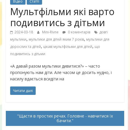
Відео
Статті
Мультфільми які варто
подивитись з дітьми
2024-03-18
Mini-Rivne
0 коментарів
довгі
,
,
мультики
мультики для дітей яким 7 років
мультики для
,
,
дорослих та дітей
цікаві мультфільми для дітей
що
подивитись з дітьми
«А давай разом мультики дивитися?» – часто
пропонують нам діти. Але часом це досить нудно, і
насилу вдається всидіти на
Читати далі
Щастя в простих речах. Головне - навчитися їх
бачити.