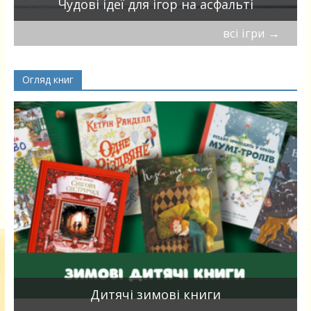
Чудові ідеї для ігор на асфальті
всі ігри
→
Огляд книг
я
Дитячі зимові книги