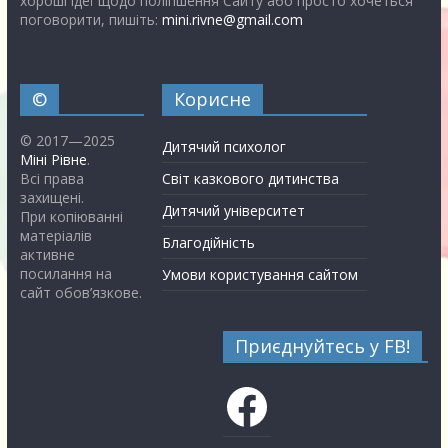
хороші ідеї щодо поліпшення Сайту або просто хочеться
поговорити, пишіть:
mini.rivne@gmail.com
©
Корисне
© 2017—2025
Дитячий психолог
Міні Рівне
.
Всі права
Світ казкового дитинства
захищені.
Дитячий університет
При копіюванні
матеріалів
Благодійність
активне
посилання на
Умови користування сайтом
сайт обов’язкове.
Приєднуйтесь у FB!
Facebook