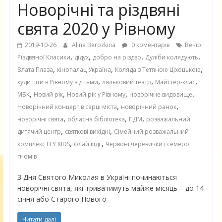
Новорічні та різдвяні
свята 2020 у Рівному
2019-10-26
Alina Berozkina
0 коментарів
Вечір
,
,
,
,
Різдвяної Класики
дідух
добро на різдво
Дуліби колядують
,
,
,
Злата Плаза
кінопалац Україна
Коляда з Тетяною Ціхоцькою
,
,
,
куди піти в Рівному з дітьми
ляльковий театр
Майстер-клас
,
,
,
,
МБК
Новий рік
Новий рік у Рівному
новорічне видовище
,
,
Новорічний концерт в серці міста
новорічний ранок
,
,
,
новорічні свята
обласна бібліотека
ПДМ
розважальний
,
,
дитячий центр
святкові вихідні
Сімейний розважальний
,
,
комплекс FLY KIDS
флай кідс
Червоні черевички і семеро
гномів
З Дня Святого Миколая в Україні починаються
новорічні свята, які триватимуть майже місяць – до 14
січня або Старого Нового
Читати далі