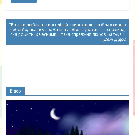
Батьки люблять своїх дітей тривожною і поблажливою
любов'ю, яка псує їх. Є інша любов - уважна та спокійна,
яка робить їх чесними. І така справжня любов батька.
~Дені Дідро
Відео