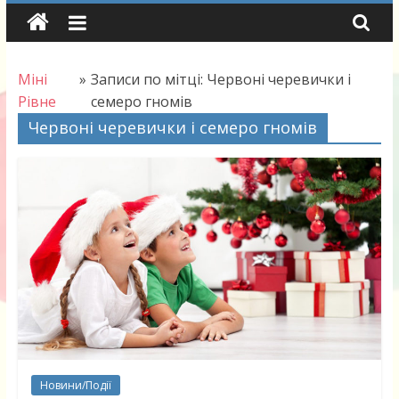
Skip
to
content
Міні
»
Записи по мітці: Червоні черевички і
Рівне
семеро гномів
Червоні черевички і семеро гномів
Новини/Події