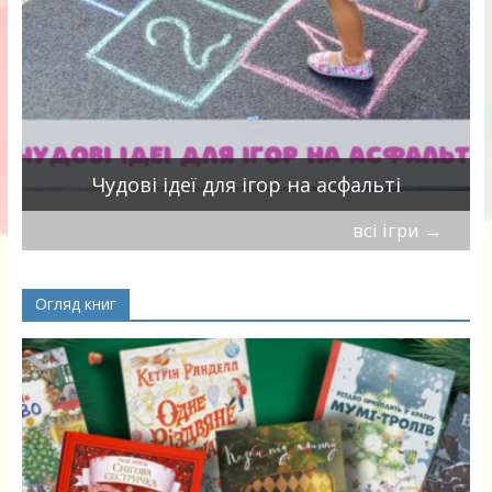
Чудові ідеї для ігор на асфальті
всі ігри
→
Огляд книг