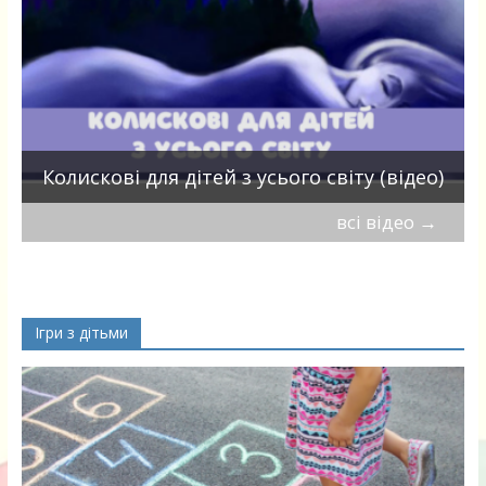
П
Колискові для дітей з усього світу (відео)
всі відео
→
Ігри з дітьми