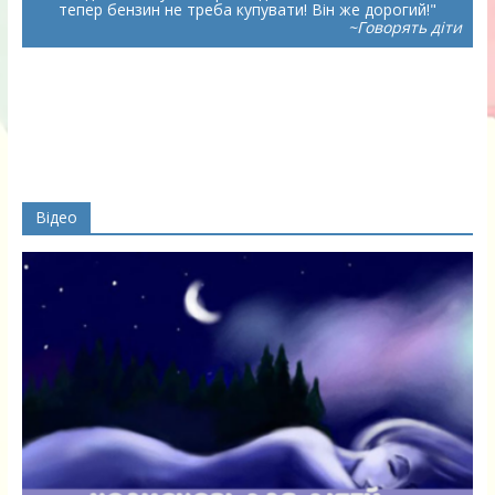
тепер бензин не треба купувати! Він же дорогий!
~Говорять діти
Відео