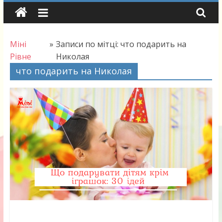
Skip
to
content
Міні
»
Записи по мітці: что подарить на
Рівне
Николая
что подарить на Николая