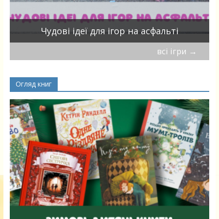
Чудові ідеї для ігор на асфальті
всі ігри
→
Огляд книг