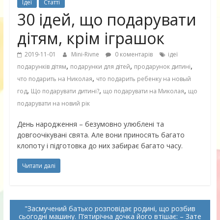
Ідеї
Статті
30 ідей, що подарувати
дітям, крім іграшок
2019-11-01
Mini-Rivne
0 коментарів
ідеї
,
,
,
подарунків дітям
подарунки для дітей
продарунок дитині
,
что подарить на Николая
что подарить ребенку на новый
,
,
,
год
Що подарувати дитині?
що подарувати на Миколая
що
подарувати на новий рік
День народження – безумовно улюблені та
довгоочікувані свята. Але вони приносять багато
клопоту і підготовка до них забирає багато часу.
Читати далі
Засмучений батько розповідає родині, що розбив
сьогодні машину. П’ятирічна дочка його втішає: – Зате