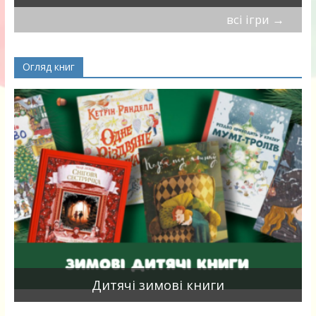
всі ігри
→
Огляд книг
я
Дитячі зимові книги