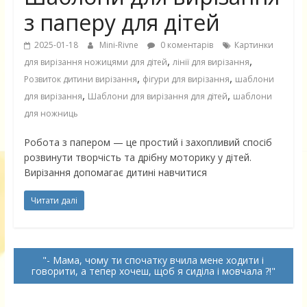
з паперу для дітей
2025-01-18
Mini-Rivne
0 коментарів
Картинки
,
,
для вирізання ножицями для дітей
лінії для вирізання
,
,
Розвиток дитини вирізання
фігури для вирізання
шаблони
,
,
для вирізання
Шаблони для вирізання для дітей
шаблони
для ножниць
Робота з папером — це простий і захопливий спосіб
розвинути творчість та дрібну моторику у дітей.
Вирізання допомагає дитині навчитися
Читати далі
- Мама, чому ти спочатку вчила мене ходити і
говорити, а тепер хочеш, щоб я сиділа і мовчала ?!