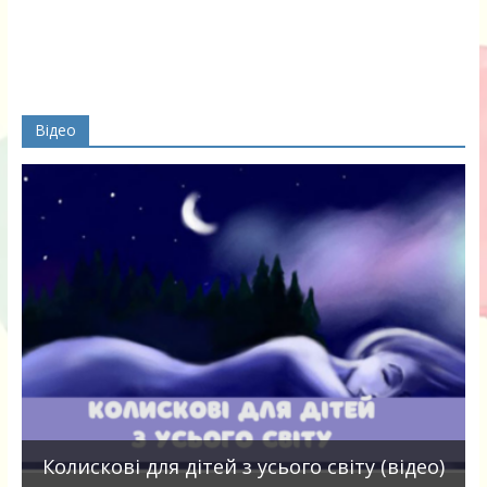
Відео
П
Колискові для дітей з усього світу (відео)