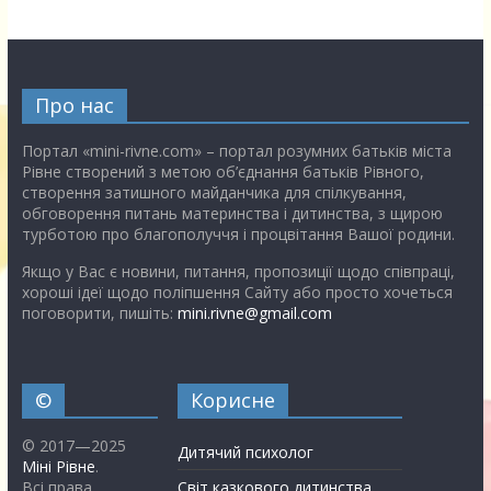
Про нас
Портал «mini-rivne.com» – портал розумних батьків міста
Рівне створений з метою об’єднання батьків Рівного,
створення затишного майданчика для спілкування,
обговорення питань материнства і дитинства, з щирою
турботою про благополуччя і процвітання Вашої родини.
Якщо у Вас є новини, питання, пропозиції щодо співпраці,
хороші ідеї щодо поліпшення Сайту або просто хочеться
поговорити, пишіть:
mini.rivne@gmail.com
©
Корисне
© 2017—2025
Дитячий психолог
Міні Рівне
.
Всі права
Світ казкового дитинства