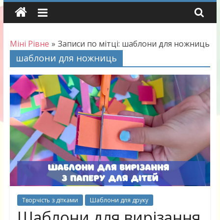
Skip
to
content
Міні Рівне
»
Записи по мітці: шаблони для ножниць
шаблони для ножниць
Творчість з дітками
Шаблони для друку
Шаблони для вирізання