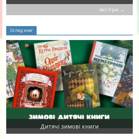
всі ігри
→
Огляд книг
я
Дитячі зимові книги