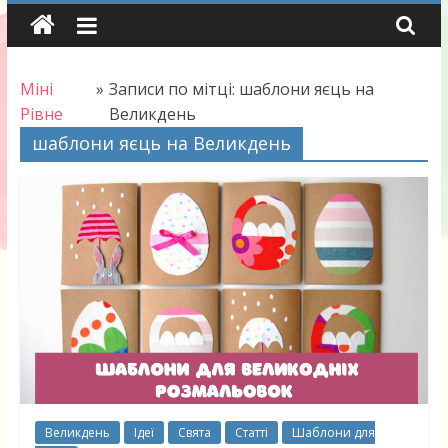
Skip
to
content
Міні
»
Записи по мітці: шаблони яєць на
Рівне
Великдень
шаблони яєць на Великдень
Великдень
Ідеї
Свята
Статті
Шаблони для