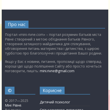
Про нас
Портал «mini-rivne.com» – портал розумних батьків міста
Рівне створений з метою об’єднання батьків Рівного,
створення затишного майданчика для спілкування,
обговорення питань материнства і дитинства, з щирою
турботою про благополуччя і процвітання Вашої родини.
Якщо у Вас є новини, питання, пропозиції щодо співпраці,
хороші ідеї щодо поліпшення Сайту або просто хочеться
поговорити, пишіть:
mini.rivne@gmail.com
©
Корисне
© 2017—2025
Дитячий психолог
Міні Рівне
.
Всі права
Світ казкового дитинства