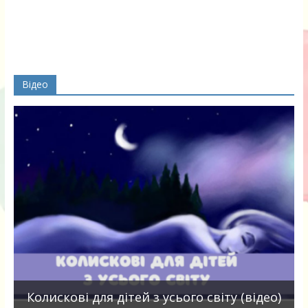
Відео
П
Колискові для дітей з усього світу (відео)