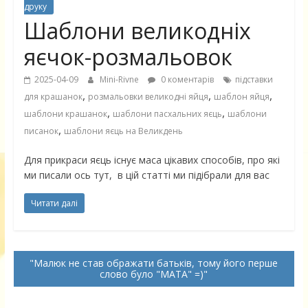
друку
Шаблони великодніх
яєчок-розмальовок
2025-04-09
Mini-Rivne
0 коментарів
підставки
,
,
,
для крашанок
розмальовки великодні яйця
шаблон яйця
,
,
шаблони крашанок
шаблони пасхальних яєць
шаблони
,
писанок
шаблони яєць на Великдень
Для прикраси яєць існує маса цікавих способів, про які
ми писали ось тут, в цій статті ми підібрали для вас
Читати далі
Малюк не став ображати батьків, тому його перше
слово було "МАТА" =)