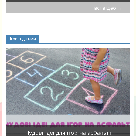
всі відео
→
Ігри з дітьми
Чудові ідеї для ігор на асфальті