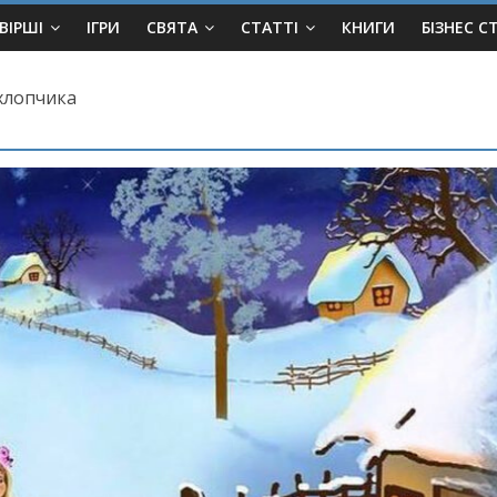
ВІРШІ
ІГРИ
СВЯТА
СТАТТІ
КНИГИ
БІЗНЕС С
 хлопчика