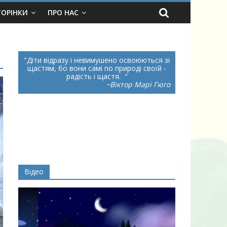
ТОРІНКИ
ПРО НАС
Діти відразу і невимушено освоюються зі
щастям, бо вони самі по природі своїй -
радість і щастя.
~Віктор Марі Гюго
Відео