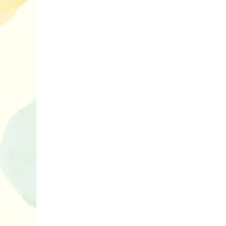
10 ігор з усьо
нарешті відір
планшетів
Книги, які в
дітям до Вел