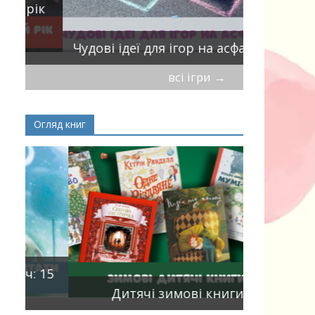
ік
Віршики-
Чудові ідеї для ігор на асфальті
мирись, і
всі ігри
→
Огляд книг
Книги, що
15
двома мо
Дитячі зимові книги
білінгви 