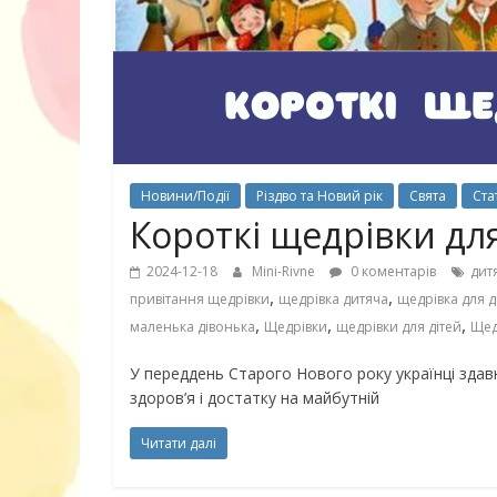
30 найкрасив
маму
Новини/Події
Різдво та Новий рік
Свята
Стат
Короткі щедрівки для
2024-12-18
Mini-Rivne
0 коментарів
дит
,
,
привітання щедрівки
щедрівка дитяча
щедрівка для д
,
,
,
маленька дівонька
Щедрівки
щедрівки для дітей
Щед
У переддень Старого Нового року українці здав
здоров’я і достатку на майбутній
Читати далі