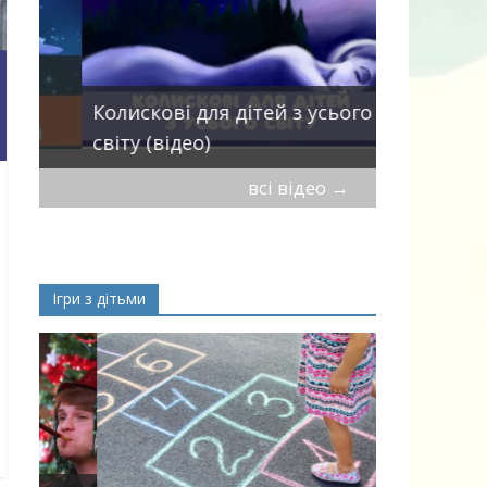
Пісні про 
Колискові для дітей з усього
— добірка
світу (відео)
дітей
всі відео
→
Ігри з дітьми