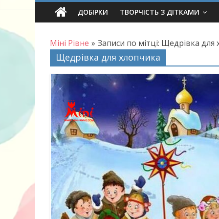
Skip
ДОБІРКИ
ТВОРЧІСТЬ З ДІТКАМИ
to
content
Міні Рівне
»
Записи по мітці: Щедрівка для
Щедрівка для хлопчика