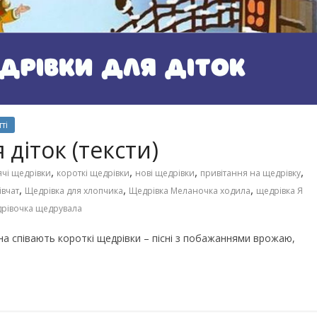
Чарівні українські колискові
іших пісень про
пісні для дітей (слова та
музика)
ті
 діток (тексти)
,
,
,
,
ячі щедрівки
короткі щедрівки
нові щедрівки
привітання на щедрівку
,
,
,
івчат
Щедрівка для хлопчика
Щедрівка Меланочка ходила
щедрівка Я
рівочка щедрувала
на співають короткі щедрівки – пісні з побажаннями врожаю,