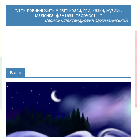
Діти повинні жити у світі краси, гри, казки, музики,
малюнка, фантазії, творчості.
~Василь Олександрович Сухомлинський
Відео