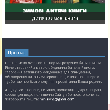
я
Дитячі зимові книги
Про нас
Портал «mini-rivne.com» – портал розумних батьків міста
Рівне створений з метою об’єднання батьків Рівного,
створення затишного майданчика для спілкування,
обговорення питань материнства і дитинства, з щирою
турботою про благополуччя і процвітання Вашої родини.
Якщо у Вас є новини, питання, пропозиції щодо співпраці,
хороші ідеї щодо поліпшення Сайту або просто хочеться
поговорити, пишіть:
mini.rivne@gmail.com