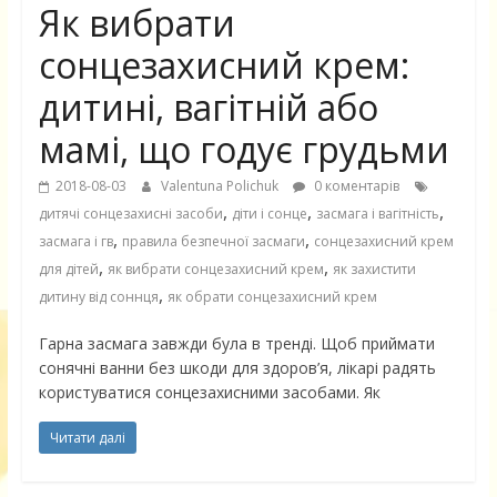
Як вибрати
сонцезахисний крем:
дитині, вагітній або
мамі, що годує грудьми
2018-08-03
Valentuna Polichuk
0 коментарів
,
,
,
дитячі сонцезахисні засоби
діти і сонце
засмага і вагітність
,
,
засмага і гв
правила безпечної засмаги
сонцезахисний крем
,
,
для дітей
як вибрати сонцезахисний крем
як захистити
,
дитину від соннця
як обрати сонцезахисний крем
Гарна засмага завжди була в тренді. Щоб приймати
сонячні ванни без шкоди для здоров’я, лікарі радять
користуватися сонцезахисними засобами. Як
Читати далі