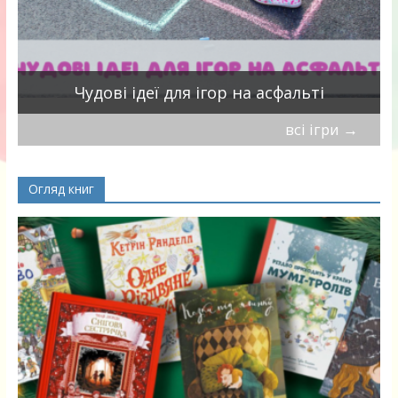
Чудові ідеї для ігор на асфальті
всі ігри
→
Огляд книг