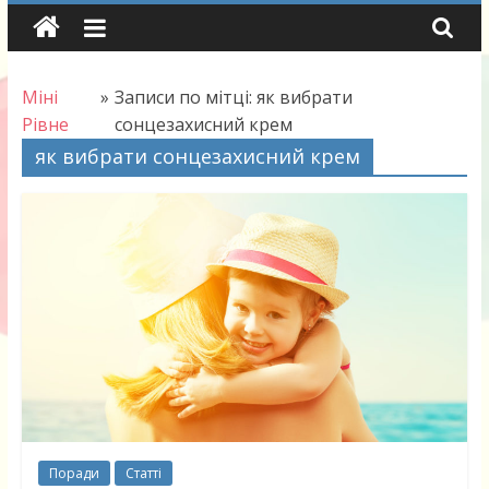
Skip
to
content
Міні
»
Записи по мітці: як вибрати
Рівне
сонцезахисний крем
як вибрати сонцезахисний крем
Поради
Статті