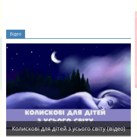
Відео
П
Колискові для дітей з усього світу (відео)