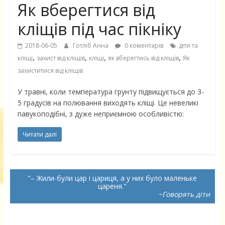
Як вберегтися від
кліщів під час пікніку
2018-06-05
Готліб Анна
0 коментарів
діти та
,
,
,
,
кліщі
захист від кліщів
кліщі
як вберегтись від кліщів
Як
захиститися від кліщів
У травні, коли температура грунту підвищується до 3-
5 градусів на полювання виходять кліщі. Це невеликі
павукоподібні, з дуже неприємною особливістю:
Читати далі
– Жили-були цар і цариця, а у них було маленьке
цареня.
~Говорять діти