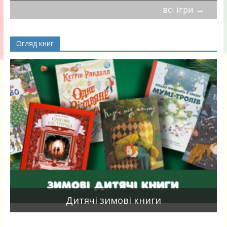
всі ігри
→
Огляд книг
я
Дитячі зимові книги