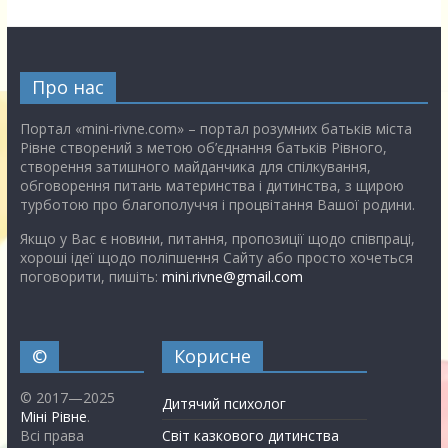
Про нас
Портал «mini-rivne.com» – портал розумних батьків міста
Рівне створений з метою об’єднання батьків Рівного,
створення затишного майданчика для спілкування,
обговорення питань материнства і дитинства, з щирою
турботою про благополуччя і процвітання Вашої родини.
Якщо у Вас є новини, питання, пропозиції щодо співпраці,
хороші ідеї щодо поліпшення Сайту або просто хочеться
поговорити, пишіть:
mini.rivne@gmail.com
©
Корисне
© 2017—2025
Дитячий психолог
Міні Рівне
.
Всі права
Світ казкового дитинства