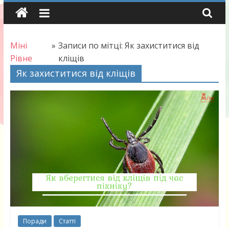
Skip
to
content
Міні
»
Записи по мітці: Як захиститися від
Рівне
кліщів
Як захиститися від кліщів
Поради
Статті