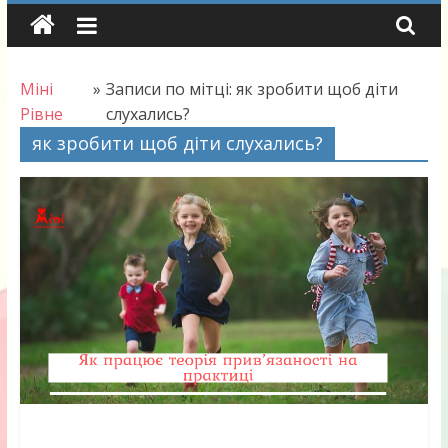
Skip
to
content
Міні
»
Записи по мітці: як зробити щоб діти
Рівне
слухались?
як зробити щоб діти слухались?