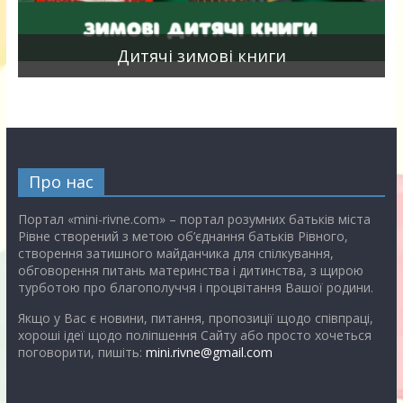
я
Дитячі зимові книги
Про нас
Портал «mini-rivne.com» – портал розумних батьків міста
Рівне створений з метою об’єднання батьків Рівного,
створення затишного майданчика для спілкування,
обговорення питань материнства і дитинства, з щирою
турботою про благополуччя і процвітання Вашої родини.
Якщо у Вас є новини, питання, пропозиції щодо співпраці,
хороші ідеї щодо поліпшення Сайту або просто хочеться
поговорити, пишіть:
mini.rivne@gmail.com