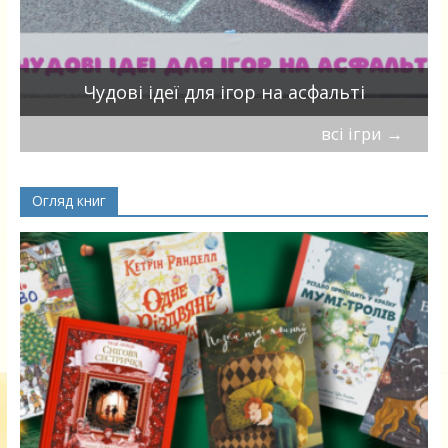
Чудові ідеї для ігор на асфальті
всі ігри
→
Огляд книг