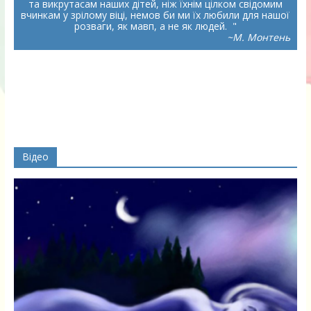
та викрутасам наших дітей, ніж їхнім цілком свідомим
вчинкам у зрілому віці, немов би ми їх любили для нашої
розваги, як мавп, а не як людей.
~М. Монтень
Відео