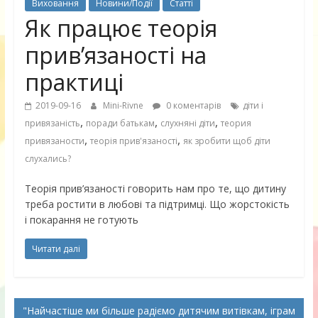
Виховання
Новини/Події
Статті
Як працює теорія
прив’язаності на
практиці
2019-09-16
Mini-Rivne
0 коментарів
діти і
,
,
,
привязаність
поради батькам
слухняні діти
теория
,
,
привязаности
теорія прив'язаності
як зробити щоб діти
слухались?
Теорія прив’язаності говорить нам про те, що дитину
треба ростити в любові та підтримці. Що жорстокість
і покарання не готують
Читати далі
Найчастіше ми більше радіємо дитячим витівкам, іграм