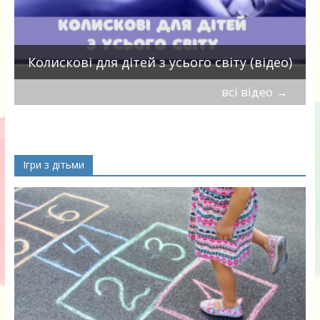
П
Колискові для дітей з усього світу (відео)
всі відео
→
Ігри з дітьми