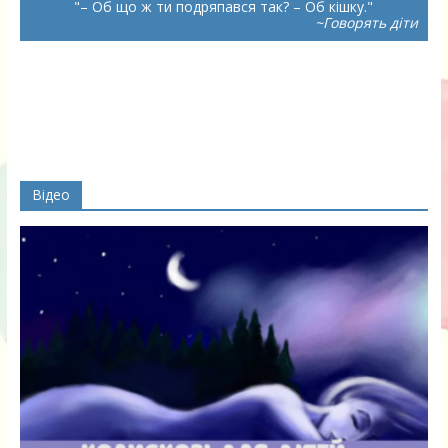
– Об що ж ти подряпався так? – Об кішку.
~Говорять діти
Відео