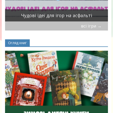
Чудові ідеї для ігор на асфальті
всі ігри
→
Огляд книг