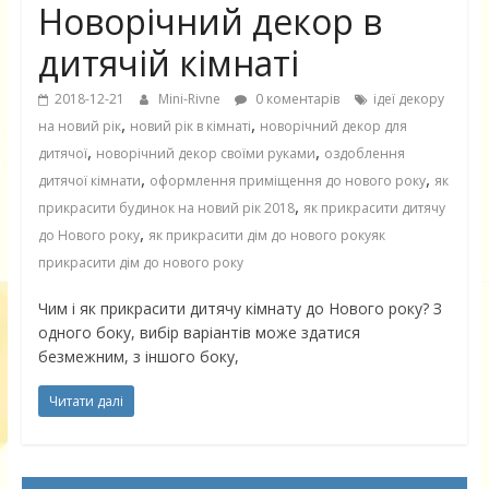
Новорічний декор в
дитячій кімнаті
2018-12-21
Mini-Rivne
0 коментарів
ідеї декору
,
,
на новий рік
новий рік в кімнаті
новорічний декор для
,
,
дитячої
новорічний декор своїми руками
оздоблення
,
,
дитячої кімнати
оформлення приміщення до нового року
як
,
прикрасити будинок на новий рік 2018
як прикрасити дитячу
,
до Нового року
як прикрасити дім до нового рокуяк
прикрасити дім до нового року
Чим і як прикрасити дитячу кімнату до Нового року? З
одного боку, вибір варіантів може здатися
безмежним, з іншого боку,
Читати далі