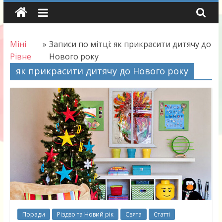
Skip
to
content
Міні
»
Записи по мітці: як прикрасити дитячу до
Рівне
Нового року
як прикрасити дитячу до Нового року
Поради
Різдво та Новий рік
Свята
Статті