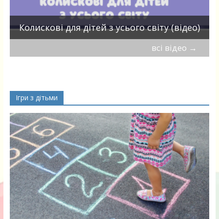
П
Колискові для дітей з усього світу (відео)
всі відео
→
Ігри з дітьми