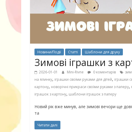
30 найкрасив
маму
Новини/Події
Статті
Шаблони для друку
Зимові іграшки з ка
2026-01-01
Mini-Rivne
0 коментарів
зим
,
,
на ялинку
іграшки своїми руками для дітей
іграшки с
,
,
картону
новорічні прикраси своїми руками з паперу
,
іграшок з картону
шаблони іграшок з паперу
Новий рік вже минув, але зимові вечори ще довг
та
10 ігор з усьо
Читати далі