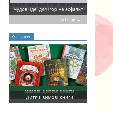
Віршики-
Чудові ідеї для ігор на асфальті
мирись, і
всі ігри
→
Огляд книг
Книги, що
15
двома мо
Дитячі зимові книги
білінгви 