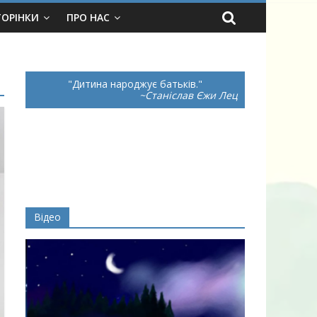
ТОРІНКИ
ПРО НАС
Дитина народжує батьків.
~Станіслав Єжи Лец
Відео