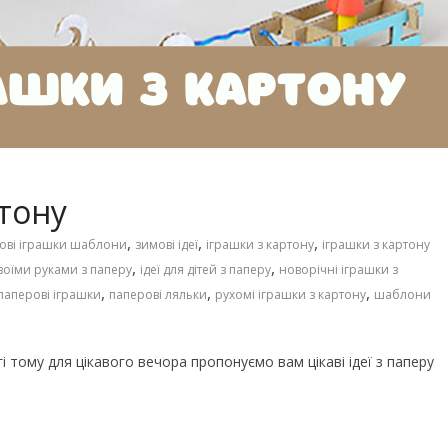
Чарівні українські колискові
іших пісень про
пісні для дітей (слова та
музика)
ртону
,
,
,
ові іграшки шаблони
зимові ідеї
іграшки з картону
іграшки з картону
,
,
воїми руками з паперу
ідеї для дітей з паперу
новорічні іграшки з
,
,
,
паперові іграшки
паперові ляльки
рухомі іграшки з картону
шаблони
і тому для цікавого вечора пропонуємо вам цікаві ідеї з паперу
го світу, щоб
Ігри та конкурси на Новий р