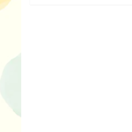
нарешті відір
планшетів
Книги, які в
дітям до Вел