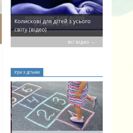
Пісні про 
Колискові для дітей з усього
— добірка
світу (відео)
дітей
всі відео
→
Ігри з дітьми
ік