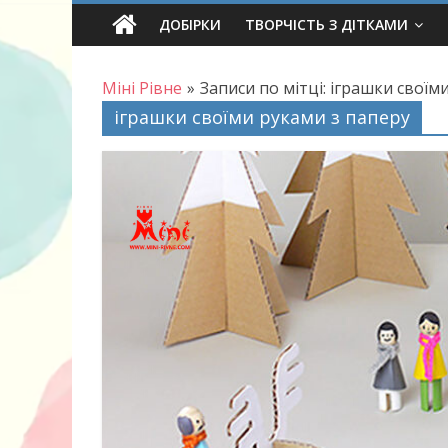
Skip
ДОБІРКИ
ТВОРЧІСТЬ З ДІТКАМИ
to
content
Міні Рівне
»
Записи по мітці: іграшки своїм
іграшки своїми руками з паперу