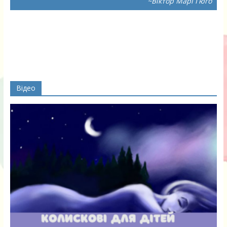
~Віктор Марі Гюго
Відео