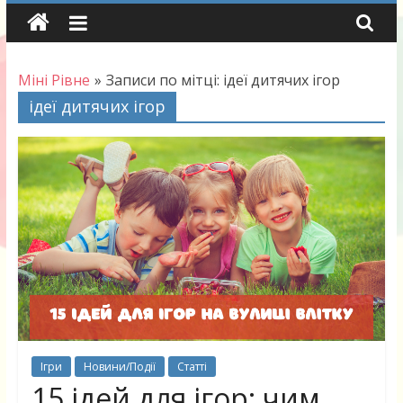
Skip
to
content
Міні Рівне
»
Записи по мітці: ідеї дитячих ігор
ідеї дитячих ігор
Ігри
Новини/Події
Статті
15 ідей для ігор: чим