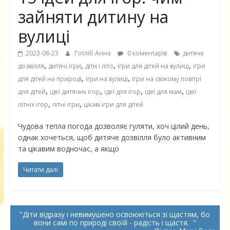
зайняти дитину на
вулиці
2023-06-23
Готліб Анна
0 коментарів
дитяче
,
,
,
,
дозвілля
дитячі ігри
діти і літо
ігри для дітей на вулиці
ігри
,
,
для дітей на природі
ігри на вулиці
ігри на свіжому повітрі
,
,
,
,
для дітей
ідеї дитячих ігор
ідеї для ігор
ідеї для мам
ідеї
,
,
літніх ігор
літні ігри
цікаві ігри для дітей
Чудова тепла погода дозволяє гуляти, хоч цілий день,
однак хочеться, щоб дитяче дозвілля було активним
та цікавим водночас, а якщо
Читати далі
Діти відразу і невимушено освоюються зі щастям, бо
вони самі по природі своїй - радість і щастя.