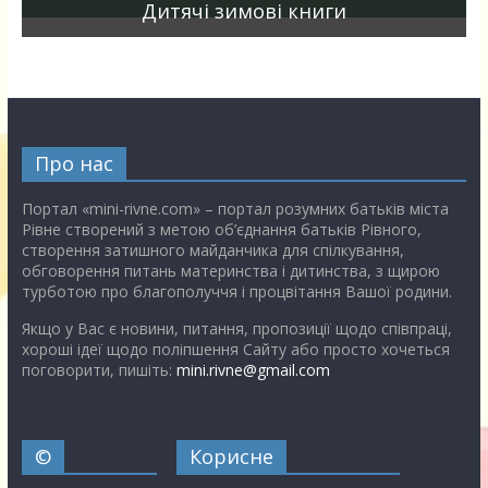
Дитячі зимові книги
Про нас
Портал «mini-rivne.com» – портал розумних батьків міста
Рівне створений з метою об’єднання батьків Рівного,
створення затишного майданчика для спілкування,
обговорення питань материнства і дитинства, з щирою
турботою про благополуччя і процвітання Вашої родини.
Якщо у Вас є новини, питання, пропозиції щодо співпраці,
хороші ідеї щодо поліпшення Сайту або просто хочеться
поговорити, пишіть:
mini.rivne@gmail.com
©
Корисне