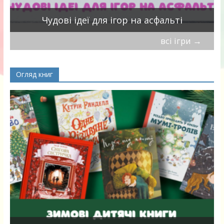
Чудові ідеї для ігор на асфальті
всі ігри
→
Огляд книг
я