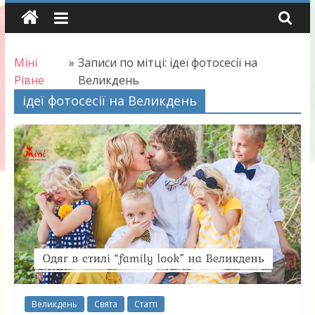
Skip
to
content
Міні
»
Записи по мітці: ідеї фотосесії на
Рівне
Великдень
ідеї фотосесії на Великдень
Великдень
Свята
Статті