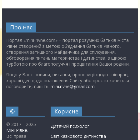
Про нас
Портал «mini-rivne.com» – портал розумних батьків міста
Рівне створений з метою об’єднання батьків Рівного,
створення затишного майданчика для спілкування,
обговорення питань материнства і дитинства, з щирою
турботою про благополуччя і процвітання Вашої родини.
Якщо у Вас є новини, питання, пропозиції щодо співпраці,
хороші ідеї щодо поліпшення Сайту або просто хочеться
поговорити, пишіть:
mini.rivne@gmail.com
©
Корисне
© 2017—2025
Дитячий психолог
Міні Рівне
.
Всі права
Світ казкового дитинства