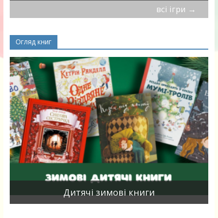
всі ігри
→
Огляд книг
я
Дитячі зимові книги