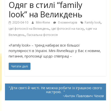
Одяг в стилі “family
look” на Великдень
,
2020-04-10
Mini-Rivne
0 коментарів
Family look
,
,
ідеї фотосесії на Великдень
ідеї фотосесії на пасху
одяг на
,
Великдень
Пасхальна фотосесія
«Family look» – тренд набирає все більшої
популярності в Україні. Mini-RivneЯкщо у Вас є новини,
питання, пропозиції щодо співпраці –
Читати далі
Діти святі й чисті. Не можна робити їх іграшкою свого
настрою.
~Антон Павлович Чехов