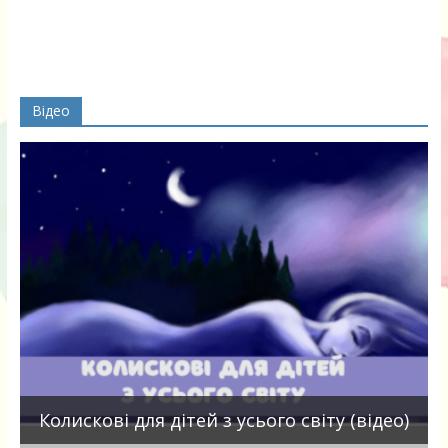
Відео
П
Колискові для дітей з усього світу (відео)