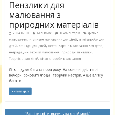
Пензлики для
малювання з
природних матеріалів
2024-07-01
Mini-Rivne
0 коментарів
дитяче
,
,
малювання
інтуітивне малювання для дітей
літні вироби для
,
,
,
дітей
літні ідеї для дітей
нестандартне малювання для дітей
,
,
нетрадиційні техніки малювання
природні пензлики
,
Творчість для дітей
цікаві способи малювання
Літо – дуже багата пора року. На сонячні дні, теплі
вечори, соковиті ягоди і творчий настрій. А ще влітку
багато
Читати далі
Всі діти світу плачуть на одній мові.