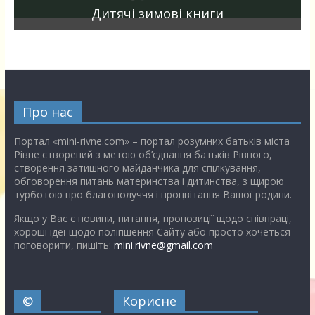
Дитячі зимові книги
Про нас
Портал «mini-rivne.com» – портал розумних батьків міста
Рівне створений з метою об’єднання батьків Рівного,
створення затишного майданчика для спілкування,
обговорення питань материнства і дитинства, з щирою
турботою про благополуччя і процвітання Вашої родини.
Якщо у Вас є новини, питання, пропозиції щодо співпраці,
хороші ідеї щодо поліпшення Сайту або просто хочеться
поговорити, пишіть:
mini.rivne@gmail.com
©
Корисне