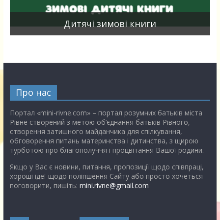
я
Дитячі зимові книги
Про нас
Портал «mini-rivne.com» – портал розумних батьків міста
Рівне створений з метою об’єднання батьків Рівного,
створення затишного майданчика для спілкування,
обговорення питань материнства і дитинства, з щирою
турботою про благополуччя і процвітання Вашої родини.
Якщо у Вас є новини, питання, пропозиції щодо співпраці,
хороші ідеї щодо поліпшення Сайту або просто хочеться
поговорити, пишіть:
mini.rivne@gmail.com