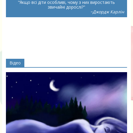
Якщо всі діти особливі, чому з них виростають
звичайні дорослі?
~Джордж Карлін
Відео