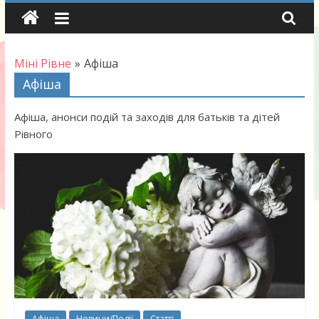
Skip
to
content
Міні Рівне
»
Афіша
Афіша
Афіша, анонси подій та заходів для батьків та дітей
Рівного
Афіша
Новини/Події
Статті