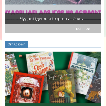
Чудові ідеї для ігор на асфальті
всі ігри
→
Огляд книг