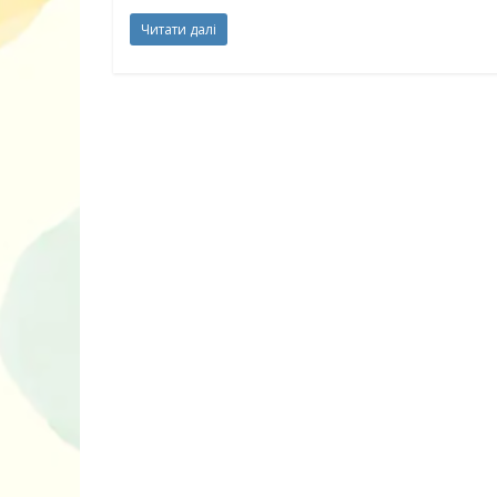
нарешті відір
Читати далі
планшетів
Книги, які в
дітям до Вел