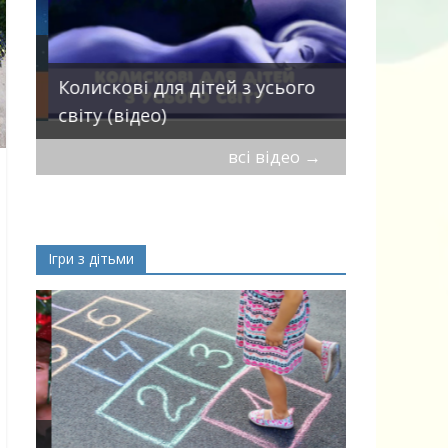
Пісні про 
Колискові для дітей з усього
— добірка
світу (відео)
дітей
всі відео
→
Ігри з дітьми
ік