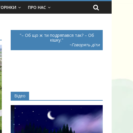
ТОРІНКИ
ПРО НАС
– Об що ж ти подряпався так? – Об
кішку.
~Говорять діти
Відео