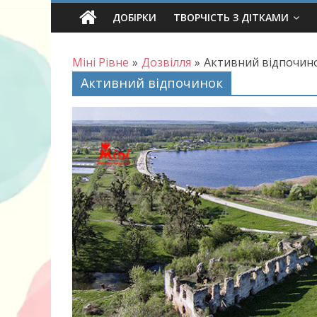
Skip
ДОБІРКИ
ТВОРЧІСТЬ З ДІТКАМИ
to
content
Міні Рівне
»
Дозвілля
»
Активний відпочин
Активний відпочинок