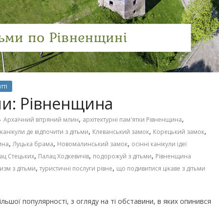
Чарівні українські колискові
іших пісень про
пісні для дітей (слова та
музика)
тті
ми: Рівненщина
,
,
Архаїчний вітряний млин
архітектурні пам'ятки Рівненщина
,
,
,
канікули де відпочити з дітьми
Клеванський замок
Корецький замок
,
,
,
ина
Луцька брама
Новомалинський замок
осінні канікули ідеї
,
,
,
ац Стецьких
Палац Ходкевичів
подорожуй з дітьми
Рівненщина
,
,
изм з дітьми
туристичні послуги рівне
що подивитися цікаве з дітьми
льшої популярності, з огляду на ті обставини, в яких опинився
го світу, щоб
Ігри та конкурси на Новий р