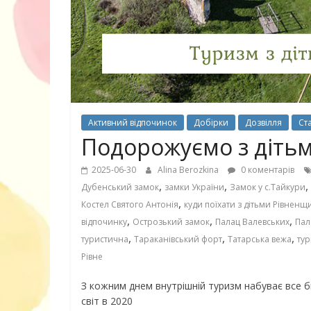
30 найкрасив
маму
Активний відпочинок
Добірки
Дозвілля
Ста
Подорожуємо з діть
2025-06-30
Alina Berozkina
0 коментарів
,
,
,
Дубенський замок
замки України
Замок у с.Тайкури
,
Костел Святого Антонія
куди поїхати з дітьми Рівненщ
,
,
,
відпочинку
Острозький замок
Палац Валевських
Пал
,
,
,
туристична
Тараканівський форт
Татарська вежа
тур
Рівне
З кожним днем внутрішній туризм набуває все бі
світ в 2020
10 ігор з усьо