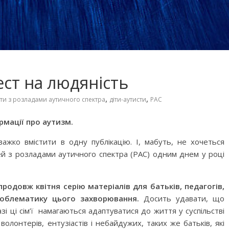
ест на людяність
,
,
іти з розладами аутичного спектра
діти-аутисти
РАС
рмації про аутизм.
ажко вмістити в одну публікацію. І, мабуть, не хочеться
 фільмів для
Чарівні українські колискові
й з розладами аутичного спектра (РАС) одним днем у році
яснюють складні
пісні для дітей (слова та
сто
музика)
продовж квітня серію матеріалів для батьків, педагогів,
роблематику цього захворювання.
Досить удавати, що
азі ці сім’ї намагаються адаптуватися до життя у суспільстві
олонтерів, ентузіастів і небайдужих, таких же батьків, які