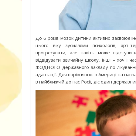
До 6 років мозок дитини активно засвоює ін
цього віку зусиллями психологів, арт-т
прогресувати, але навіть може відступи
відвідувати звичайну школу, інші – хоч і час
ЖОДНОГО державного закладу по лікуванню
адаптації. Для порівняння: в Америці на навча
в найближчій до нас Росії, діє один державни