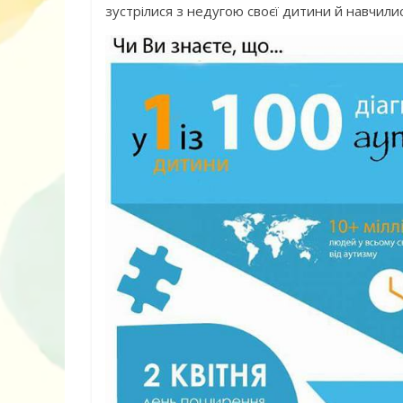
зустрілися з недугою своєї дитини й навчили
10 ігор з усьо
нарешті відір
планшетів