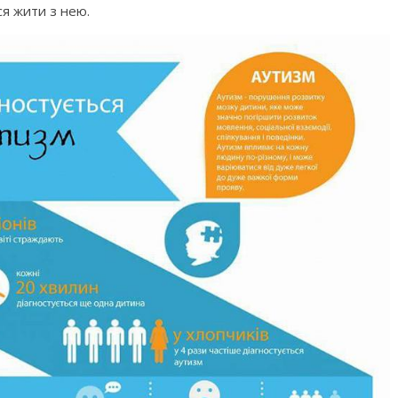
ся жити з нею.
го світу, щоб
Ігри та конкурси на Новий р
вати дітей від
для всієї сім’ї — ідеї для
святкового вечора