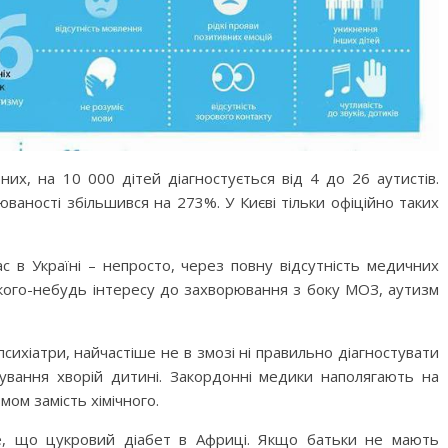
бити дитину»
Що почитати дитині на ніч: 
ених, на 10 000 дітей діагностується від 4 до 26
аутистів
.
книжок для сну
юваності збільшився на 273%. У Києві тільки офіційно таких
ас в Україні – непросто, через повну відсутність медичних
якого-небудь інтересу до захворювання з боку МОЗ, аутизм
 психіатри, найчастіше не в змозі ні правильно діагностувати
кування хворій дитині. Закордонні медики наполягають на
мом замість хімічного.
ме, що цукровий діабет в Африці. Якщо батьки не мають