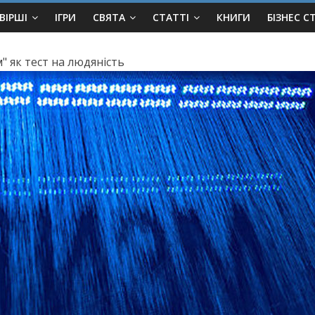
ВІРШІ
ІГРИ
СВЯТА
СТАТТІ
КНИГИ
БІЗНЕС С
" як тест на людяність