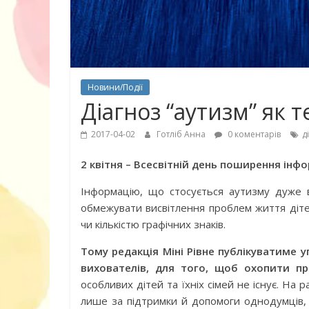
Новини/Події
Діагноз “аутизм” як т
2017-04-02
Готліб Анна
0 коментарів
д
2 квітня – Всесвітній день поширення інфо
Інформацію, що стосується аутизму дуже в
10 найкращих
обмежувати висвітлення проблем життя діте
дітей, що по
чи кількістю графічних знаків.
питання про
Тому редакція Міні Рівне публікуватиме у
вихователів, для того, щоб охопити п
особливих дітей та їхніх сімей не існує. На р
лише за підтримки й допомоги однодумців, в