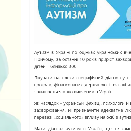
Книга «Як лю
Аутизм в Україні по оцінках українських вч
Корчак Януш
Причому, за останні 10 років приріст захвор
дітей – близько 300.
Лікувати настільки специфічний діагноз у н
програм, фінансованих державою, і взагалі 
залишається мало вивченим в Україні.
Як наслідок – українські фахівці, психологи й
захворювання, ні призначити адекватне лі
перевазі «соціального» впливу на осіб з аутиз
Мати діагноз аутизм в Україні, це те са