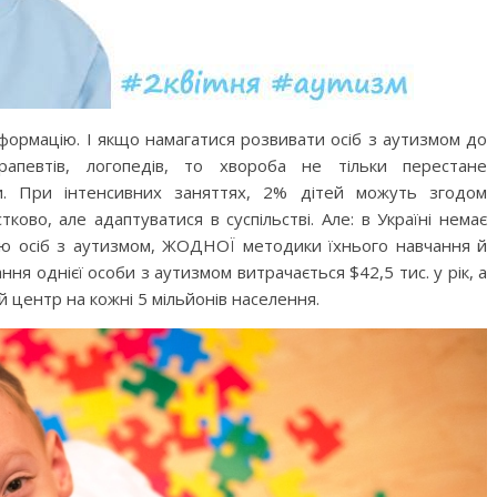
формацію. І якщо намагатися розвивати осіб з аутизмом до
ерапевтів, логопедів, то хвороба не тільки перестане
ти. При інтенсивних заняттях, 2% дітей можуть згодом
тково, але адаптуватися в суспільстві. Але: в Україні немає
 осіб з аутизмом, ЖОДНОЇ методики їхнього навчання й
ння однієї особи з аутизмом витрачається $42,5 тис. у рік, а
й центр на кожні 5 мільйонів населення.