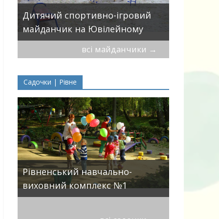
Дитячий 
вулицями
Дитячий спортивно-ігровий
П.Могили
майданчик на Ювілейному
всі майданчики
→
Садочки | Рівне
ДНЗ ясла-
Рівненський навчально-
поглиблен
виховний комплекс №1
розвитку 