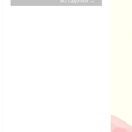
всі садочки
→