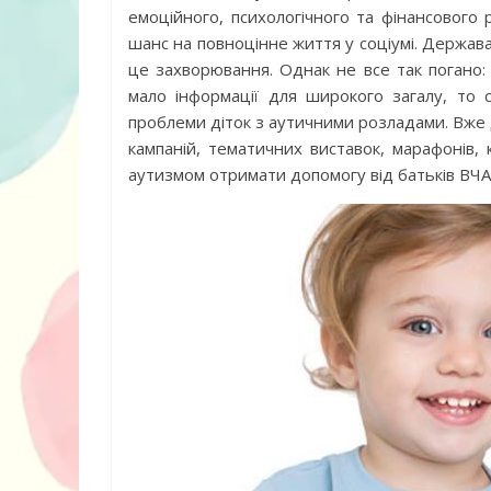
емоційного, психологічного та фінансового
Дитячий спо
шанс на повноцінне життя у соціумі. Держава
майданчик на
це захворювання. Однак не все так погано:
мало інформації для широкого загалу, то с
проблеми діток з аутичними розладами. Вже д
кампаній, тематичних виставок, марафонів, 
аутизмом отримати допомогу від батьків ВЧ
ДНЗ ясла-сад
поглибленого
розвитку – П