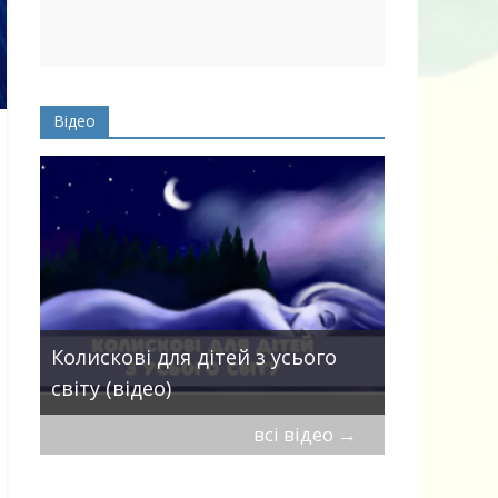
Відео
Пісні про 
Колискові для дітей з усього
— добірка
світу (відео)
дітей
всі відео
→