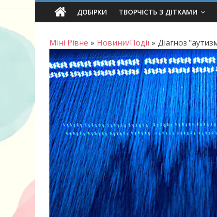
Skip
ДОБІРКИ
ТВОРЧІСТЬ З ДІТКАМИ
to
content
Міні Рівне
»
Новини/Події
»
Діагноз "аутизм