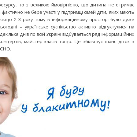
Дитячий спортивно-ігровий
 ресурсу, то з великою ймовірністю, що дитина не отримає
ртивно-ігровий
майданчик в парку ім. Т.
 фактично не бере участі у підтримці сімей діти, яких мають
 Лебединці
Шевченка
 якщо 2-3 року тому в інформаційному просторі було дуже
ьогодні – українське суспільство активно відгукнулися на
екілька днів по всій Україні відбувається ряд інформаційних
концертів, майстер-класів тощо. Це збільшує шанс діток з
АСНО.
ок №2
 інтелектуального
ізнайко
Приватні садочки Рівного