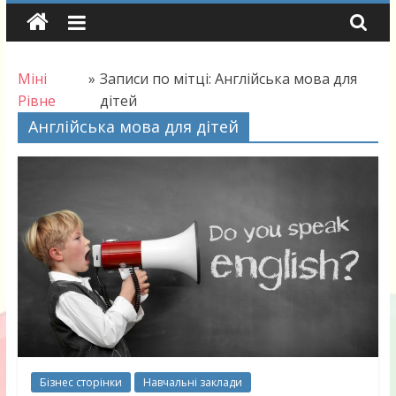
Skip
to
content
Міні
»
Записи по мітці: Англійська мова для
Рівне
дітей
Англійська мова для дітей
Бізнес сторінки
Навчальні заклади