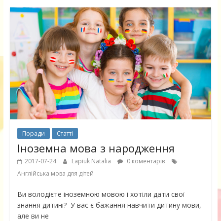
Поради
Статті
Іноземна мова з народження
2017-07-24
Lapiuk Natalia
0 коментарів
Англійська мова для дітей
Ви володієте іноземною мовою і хотіли дати свої
знання дитині? У вас є бажання навчити дитину мови,
але ви не