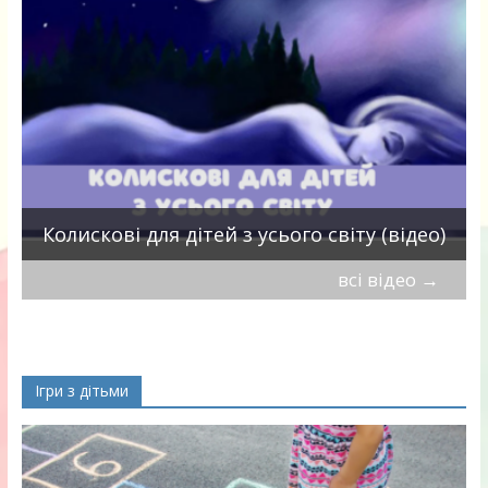
П
Колискові для дітей з усього світу (відео)
всі відео
→
Ігри з дітьми