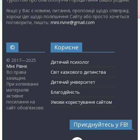
Якщо у Вас є новини, питання, пропозиції щодо співпраці,
хороші ідеї щодо поліпшення Сайту або просто хочеться
поговорити, пишіть:
mini.rivne@gmail.com
©
Корисне
© 2017—2025
Дитячий психолог
Міні Рівне
.
Всі права
Світ казкового дитинства
захищені.
Дитячий університет
При копіюванні
матеріалів
Благодійність
активне
посилання на
Умови користування сайтом
сайт обов’язкове.
Приєднуйтесь у FB!
Facebook