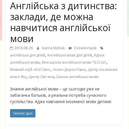
Англійська з дитинства:
заклади, де можна
навчитися англійської
мови
2018-08-26
Ivanna Melnuk
0 коментарів
,
,
англійська для дітей
Англійська мова для дітей
Курси
,
,
англійської мови
Міні-школа англійської мови "N.O.Va"
,
,
Мовний клуб «РаССвєт»
Хелен Дорон Рівне
Центр іноземних
,
,
мов А-Якс
Центр Світ мов
Школа англійської мови
Знання англійської мови – це сьогодні уже не
забаганка батьків, а реальна потреба сучасного
суспільства. Адже навчання іноземної мови дитини
Читати далі