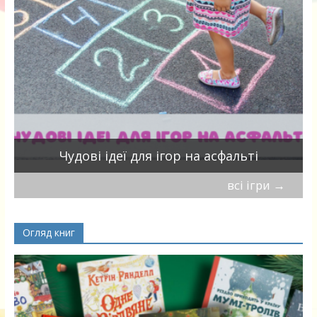
Чудові ідеї для ігор на асфальті
всі ігри
→
Огляд книг