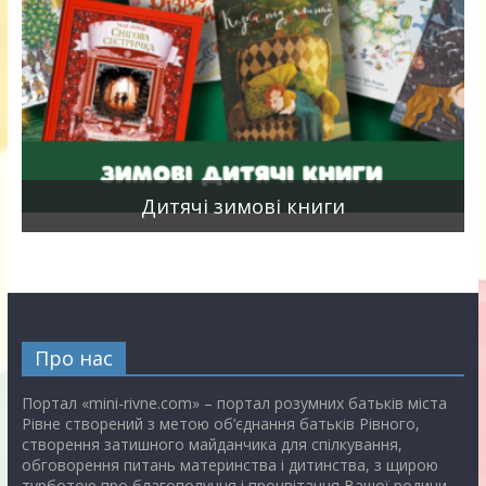
я
Дитячі зимові книги
Про нас
Портал «mini-rivne.com» – портал розумних батьків міста
Рівне створений з метою об’єднання батьків Рівного,
створення затишного майданчика для спілкування,
обговорення питань материнства і дитинства, з щирою
турботою про благополуччя і процвітання Вашої родини.