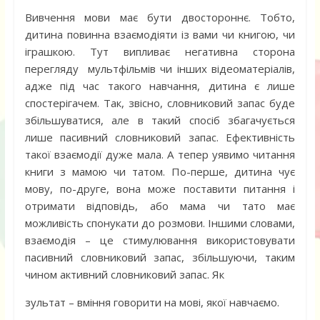
Вивчення мови має бути двостороннє. Тобто,
дитина повинна взаємодіяти із вами чи книгою, чи
іграшкою. Тут випливає негативна сторона
перегляду мультфільмів чи інших відеоматеріалів,
адже під час такого навчання, дитина є лише
спостерігачем. Так, звісно, словниковий запас буде
збільшуватися, але в такий спосіб збагачується
лише пасивний словниковий запас. Ефективність
такої взаємодії дуже мала. А тепер уявимо читання
книги з мамою чи татом. По-перше, дитина чує
мову, по-друге, вона може поставити питання і
отримати відповідь, або мама чи тато має
можливість спонукати до розмови. Іншими словами,
взаємодія – це стимулювання використовувати
пасивний словниковий запас, збільшуючи, таким
чином активний словниковий запас. Як
зультат – вміння говорити на мові, якої навчаємо.