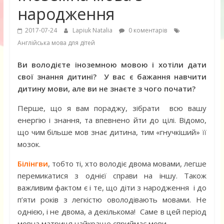
народження
2017-07-24
Lapiuk Natalia
0 коментарів
Англійська мова для дітей
Ви володієте іноземною мовою і хотіли дати
свої знання дитині? У вас є бажання навчити
дитину мови, але ви не знаєте з чого почати?
Перше, що я вам пораджу, зібрати всю вашу
енергію і знання, та впевнено йти до цілі. Відомо,
що чим більше мов знає дитина, тим «гнучкіший» її
мозок.
Білінгви
, тобто ті, хто володіє двома мовами, легше
перемикатися з однієї справи на іншу. Також
важливим фактом є і те, що діти з народження і до
п’яти років з легкістю оволодівають мовами. Не
однією, і не двома, а декількома! Саме в цей період
мовна матриця найкраще сприймає мови.