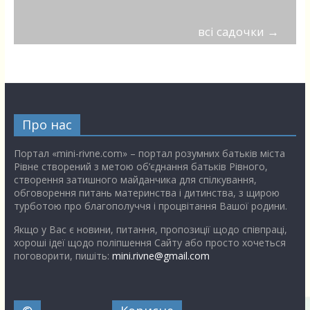
всі садочки
→
Про нас
Портал «mini-rivne.com» – портал розумних батьків міста
Рівне створений з метою об’єднання батьків Рівного,
створення затишного майданчика для спілкування,
обговорення питань материнства і дитинства, з щирою
турботою про благополуччя і процвітання Вашої родини.
Якщо у Вас є новини, питання, пропозиції щодо співпраці,
хороші ідеї щодо поліпшення Сайту або просто хочеться
поговорити, пишіть:
mini.rivne@gmail.com