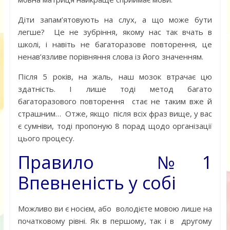
Діти запам’ятовують на слух, а що може бути
легше? Це не зубріння, якому нас так вчать в
школі, і навіть не багаторазове повторення, це
ненав’язливе порівняння слова із його значенням.
Після 5 років, на жаль, наш мозок втрачає цю
здатність. І лише тоді метод багато
багаторазового повторення стає не таким вже й
страшним… Отже, якщо після всіх фраз вище, у вас
є сумніви, тоді пропоную 8 порад щодо організації
цього процесу.
Правило №1
Впевненість у собі
Можливо ви є носієм, або володієте мовою лише на
початковому рівні. Як в першому, так і в другому