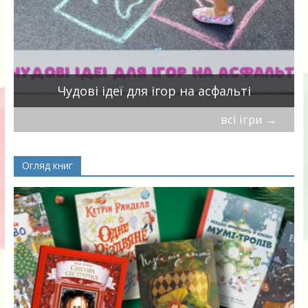
Чудові ідеї для ігор на асфальті
всі ігри
→
Огляд книг