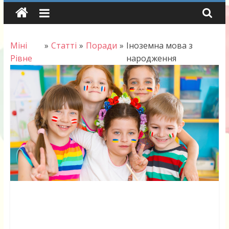
Skip
to
content
Міні
»
Статті
»
Поради
»
Іноземна мова з
Рівне
народження