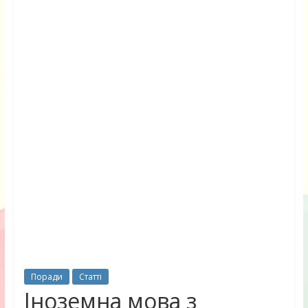
Поради
Статті
Іноземна мова з