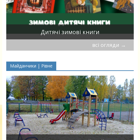
я
Дитячі зимові книги
всі огляди
→
Майданчики | Рівне