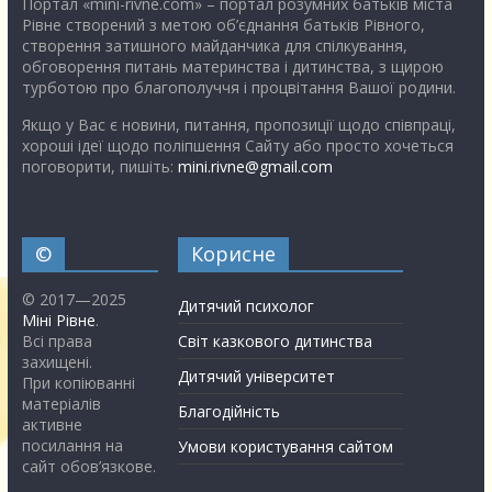
Портал «mini-rivne.com» – портал розумних батьків міста
Рівне створений з метою об’єднання батьків Рівного,
створення затишного майданчика для спілкування,
обговорення питань материнства і дитинства, з щирою
турботою про благополуччя і процвітання Вашої родини.
Якщо у Вас є новини, питання, пропозиції щодо співпраці,
хороші ідеї щодо поліпшення Сайту або просто хочеться
поговорити, пишіть:
mini.rivne@gmail.com
©
Корисне
© 2017—2025
Дитячий психолог
Міні Рівне
.
Всі права
Світ казкового дитинства
захищені.
Дитячий університет
При копіюванні
матеріалів
Благодійність
активне
посилання на
Умови користування сайтом
сайт обов’язкове.