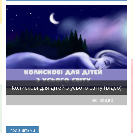
П
Колискові для дітей з усього світу (відео)
всі відео
→
Ігри з дітьми