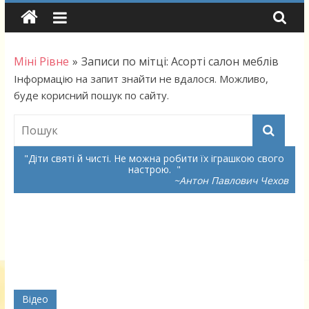
Skip
to
content
Міні Рівне
»
Записи по мітці: Асорті салон меблів
Інформацію на запит знайти не вдалося. Можливо,
буде корисний пошук по сайту.
Діти святі й чисті. Не можна робити їх іграшкою свого
настрою.
~Антон Павлович Чехов
Відео