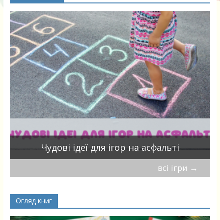
Чудові ідеї для ігор на асфальті
всі ігри
→
Огляд книг