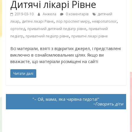
Дитячі лікарі Рівне
2019-03-10
Анжела
0 коментарів
дитячий
,
,
,
,
лікар
дитячі лікарі Рівне
лор проспект миру
невропатолог
,
,
ортопед
приватний дитячий педіатр рівне
приватний
,
,
педіатр
приватний педіатр рівне
приватні лікарі рівне
Всі матеріали, взяті з відкритих джерел, і представлені
виключно в ознайомлювальних цілях. Якщо ви
вважаєте, що матеріали розміщені на сайті
Читати далі
– Ой, мама, яка чарівна гидота!
~Говорять діти