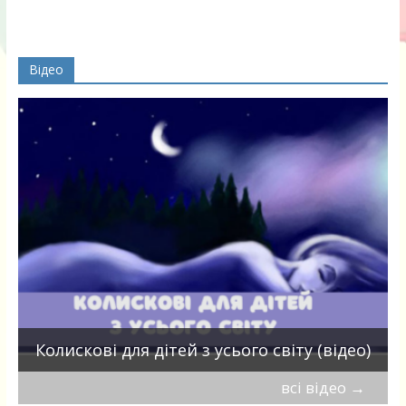
Відео
П
Колискові для дітей з усього світу (відео)
всі відео
→