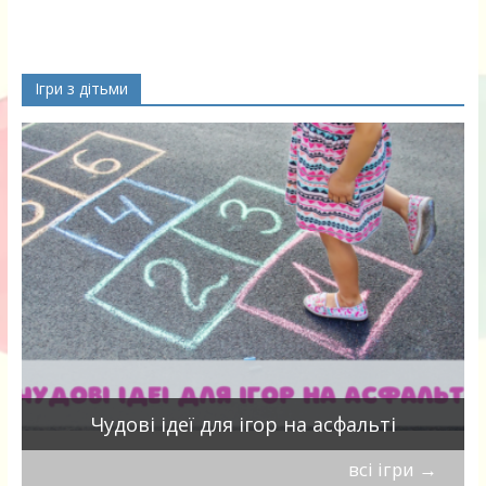
Ігри з дітьми
Чудові ідеї для ігор на асфальті
всі ігри
→