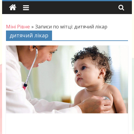
Skip
to
content
Міні Рівне
»
Записи по мітці: дитячий лікар
дитячий лікар