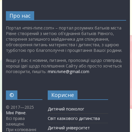
Про нас
Портал «mini-rivne.com» – портал розумних батьків міста
Рівне створений з метою об’єднання батьків Рівного,
створення затишного майданчика для спілкування,
обговорення питань материнства і дитинства, з щирою
турботою про благополуччя і процвітання Вашої родини.
Якщо у Вас є новини, питання, пропозиції щодо співпраці,
хороші ідеї щодо поліпшення Сайту або просто хочеться
поговорити, пишіть:
mini.rivne@gmail.com
©
Корисне
© 2017—2025
Дитячий психолог
Міні Рівне
.
Всі права
Світ казкового дитинства
захищені.
Дитячий університет
При копіюванні